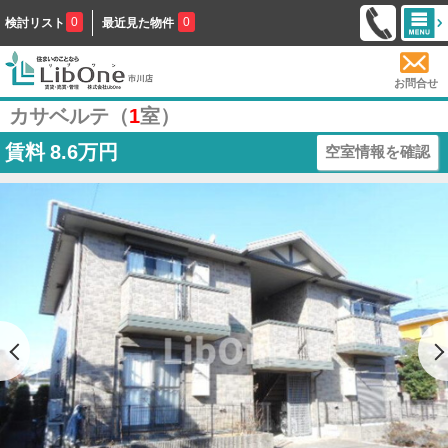
0
0
検討リスト
最近見た物件
お問合せ
カサベルテ（
1
室）
賃料
8.6万円
空室情報を確認