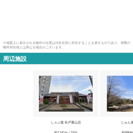
※地図上に表示される物件の位置は付近住所に所在することを表すものであり、実際の
物件所在地とは異なる場合がございます。
周辺施設
しゃぶ葉 松戸栗山店
じゅん
約1141m／15分
約990