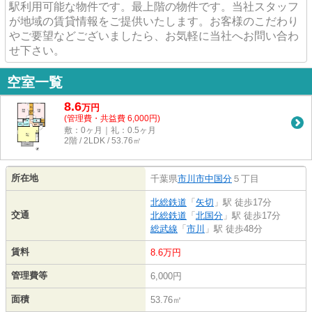
駅利用可能な物件です。最上階の物件です。当社スタッフ
が地域の賃貸情報をご提供いたします。お客様のこだわり
やご要望などございましたら、お気軽に当社へお問い合わ
せ下さい。
空室一覧
8.6
万
円
(管理費・共益費 6,000円)
敷：0ヶ月｜礼：0.5ヶ月
2階 / 2LDK / 53.76㎡
所在地
千葉県
市川市
中国分
５丁目
北総鉄道
「
矢切
」駅 徒歩17分
交通
北総鉄道
「
北国分
」駅 徒歩17分
総武線
「
市川
」駅 徒歩48分
賃料
8.6万円
管理費等
6,000円
面積
53.76㎡