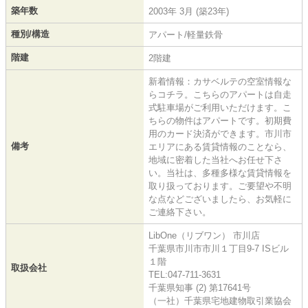
築年数
2003年 3月 (築23年)
種別/構造
アパート/軽量鉄骨
階建
2階建
新着情報：カサベルテの空室情報な
らコチラ。こちらのアパートは自走
式駐車場がご利用いただけます。こ
ちらの物件はアパートです。初期費
用のカード決済ができます。市川市
備考
エリアにある賃貸情報のことなら、
地域に密着した当社へお任せ下さ
い。当社は、多種多様な賃貸情報を
取り扱っております。ご要望や不明
な点などございましたら、お気軽に
ご連絡下さい。
LibOne（リブワン） 市川店
千葉県市川市市川１丁目9-7 ISビル
１階
取扱会社
TEL:047-711-3631
千葉県知事 (2) 第17641号
（一社）千葉県宅地建物取引業協会