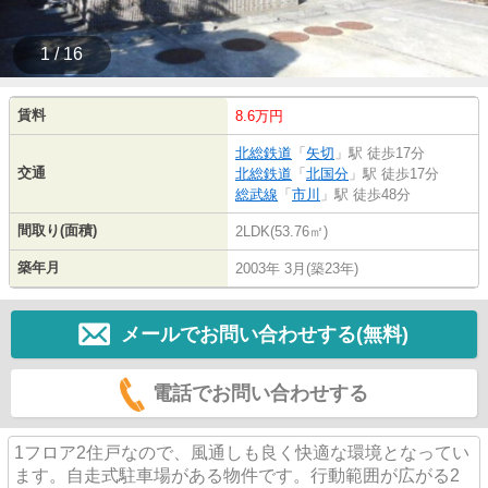
1 / 16
賃料
8.6万円
北総鉄道
「
矢切
」駅 徒歩17分
交通
北総鉄道
「
北国分
」駅 徒歩17分
総武線
「
市川
」駅 徒歩48分
間取り(面積)
2LDK(53.76㎡)
築年月
2003年 3月(築23年)
メールでお問い合わせする(無料)
電話でお問い合わせする
1フロア2住戸なので、風通しも良く快適な環境となってい
ます。自走式駐車場がある物件です。行動範囲が広がる2