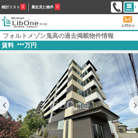
0
0
検討リスト
最近見た物件
お問合せ
フォルトメゾン鬼高の過去掲載物件情報
賃料
***
万円