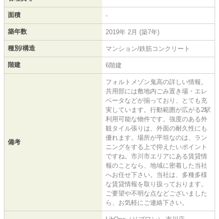
面積
-
築年数
2019年 2月 (築7年)
種別/構造
マンション/鉄筋コンクリート
階建
6階建
フォルトメゾン鬼高の詳しい情報。
共用部には敷地内ごみ置き場・エレ
ベータなどが揃っており、とても充
実しています。行動範囲が広がる2駅
利用可能な物件です。強度のある外
観タイル張りは、外面の耐久性にも
優れます。場所が平坦なのは、ラン
備考
ニングをする上で抑えたいポイント
ですね。市川市エリアにある賃貸情
報のことなら、地域に密着した当社
へお任せ下さい。当社は、多種多様
な賃貸情報を取り扱っております。
ご要望や不明な点などございました
ら、お気軽にご連絡下さい。