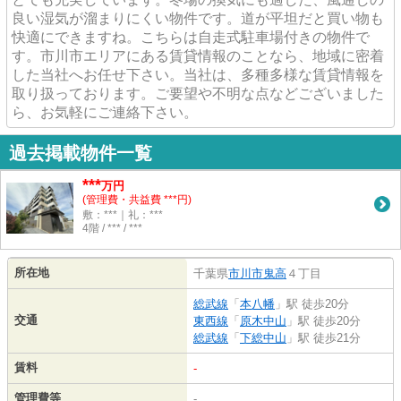
良い湿気が溜まりにくい物件です。道が平坦だと買い物も
快適にできますね。こちらは自走式駐車場付きの物件で
す。市川市エリアにある賃貸情報のことなら、地域に密着
した当社へお任せ下さい。当社は、多種多様な賃貸情報を
取り扱っております。ご要望や不明な点などございました
ら、お気軽にご連絡下さい。
過去掲載物件一覧
***
万円
(管理費・共益費 ***円)
敷：***｜礼：***
4階 / *** / ***
所在地
千葉県
市川市
鬼高
４丁目
総武線
「
本八幡
」駅 徒歩20分
交通
東西線
「
原木中山
」駅 徒歩20分
総武線
「
下総中山
」駅 徒歩21分
賃料
-
管理費等
-