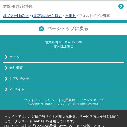
女性向け賃貸特集
株式会社LibOne
>
(賃貸)地域から探す
>
市川市
>
フォルトメゾン鬼高
ページトップに戻る
営業時間:10：00～19：00
定休日:水曜日
ホーム
会社概要
お問い合わせ
PCサイト
プライバシーポリシー
利用規約
｜アクセスマップ
｜
Copyright(c) LibOne（リブワン） 市川店 All rights reserved.
当サイトでは、お客様の当サイト利用状況把握、サービス向上検討を目的と
して、クッキー（Cookie）を使用しています。
詳しくは、当社の
「Cookieの取扱いについて」
をご確認ください。