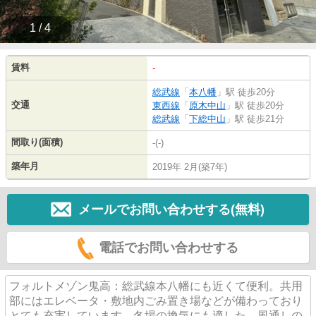
1 / 4
賃料
-
総武線
「
本八幡
」駅 徒歩20分
交通
東西線
「
原木中山
」駅 徒歩20分
総武線
「
下総中山
」駅 徒歩21分
間取り(面積)
-(-)
築年月
2019年 2月(築7年)
メールでお問い合わせする(無料)
電話でお問い合わせする
フォルトメゾン鬼高：総武線本八幡にも近くて便利。共用
部にはエレベータ・敷地内ごみ置き場などが備わっており
とても充実しています。冬場の換気にも適した、風通しの