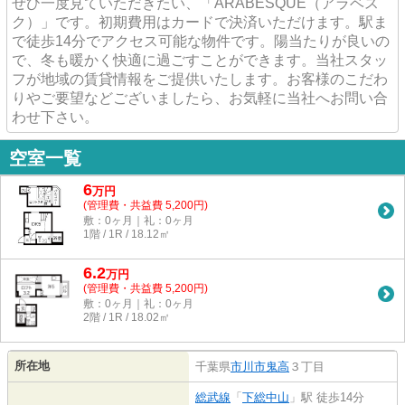
ぜひ一度見ていただきたい、「ARABESQUE（アラベス
ク）」です。初期費用はカードで決済いただけます。駅ま
で徒歩14分でアクセス可能な物件です。陽当たりが良いの
で、冬も暖かく快適に過ごすことができます。当社スタッ
フが地域の賃貸情報をご提供いたします。お客様のこだわ
りやご要望などございましたら、お気軽に当社へお問い合
わせ下さい。
空室一覧
6
万
円
(管理費・共益費 5,200円)
敷：0ヶ月｜礼：0ヶ月
1階 / 1R / 18.12㎡
6.2
万
円
(管理費・共益費 5,200円)
敷：0ヶ月｜礼：0ヶ月
2階 / 1R / 18.02㎡
所在地
千葉県
市川市
鬼高
３丁目
総武線
「
下総中山
」駅 徒歩14分