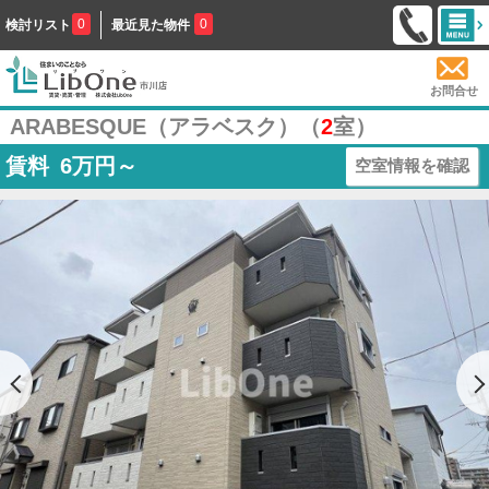
0
0
検討リスト
最近見た物件
お問合せ
ARABESQUE（アラベスク）（
2
室）
賃料
6
万円～
空室情報を確認