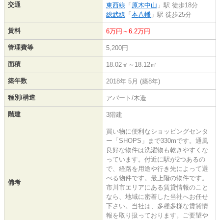
交通
東西線
「
原木中山
」駅 徒歩18分
総武線
「
本八幡
」駅 徒歩25分
賃料
6万円～6.2万円
管理費等
5,200円
面積
18.02㎡～18.12㎡
築年数
2018年 5月 (築8年)
種別/構造
アパート/木造
階建
3階建
買い物に便利なショッピングセンタ
ー「SHOPS」まで330mです。通風
良好な物件は洗濯物も乾きやすくな
っています。付近に駅が2つあるの
で、経路を用途や行き先によって選
べる物件です。最上階の物件です。
備考
市川市エリアにある賃貸情報のこと
なら、地域に密着した当社へお任せ
下さい。当社は、多種多様な賃貸情
報を取り扱っております。ご要望や