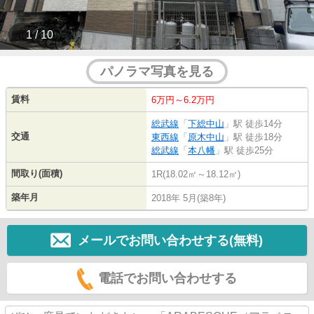
1 / 10
パノラマ写真を見る
賃料
6万円～6.2万円
総武線
「
下総中山
」駅 徒歩14分
交通
東西線
「
原木中山
」駅 徒歩18分
総武線
「
本八幡
」駅 徒歩25分
間取り(面積)
1R(18.02㎡～18.12㎡)
築年月
2018年 5月(築8年)
メールでお問い合わせする(無料)
電話でお問い合わせする