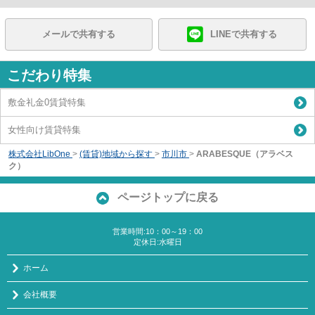
メールで共有する
LINEで共有する
こだわり特集
敷金礼金0賃貸特集
女性向け賃貸特集
株式会社LibOne
>
(賃貸)地域から探す
>
市川市
>
ARABESQUE（アラベス
ク）
ページトップに戻る
営業時間:10：00～19：00
定休日:水曜日
ホーム
会社概要