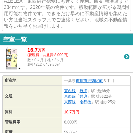
AZELEA：東西線行徳駅にも近くて便利。西友 新浜店まで
334mです。2020年築の物件です。移動範囲が広がる2駅利
用可能な物件です。できるだけ早めに不動産情報を集めた
い方は当社スタッフまでご連絡ください。地域の不動産情
報をいち早くお届けします。
空室一覧
16.7
万
円
(管理費・共益費 8,000円)
敷：0ヶ月｜礼：2ヶ月
1階 / 2LDK / 59.86㎡
所在地
千葉県
市川市
行徳駅前
３丁目
東西線
「
行徳
」駅 徒歩5分
交通
東西線
「
妙典
」駅 徒歩22分
東西線
「
南行徳
」駅 徒歩25分
賃料
16.7万円
管理費等
8,000円
面積
59.86㎡