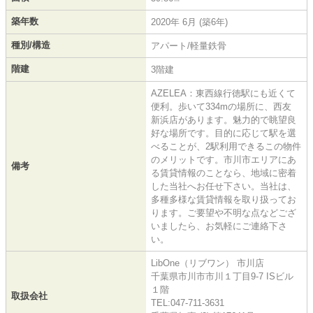
築年数
2020年 6月 (築6年)
種別/構造
アパート/軽量鉄骨
階建
3階建
AZELEA：東西線行徳駅にも近くて
便利。歩いて334mの場所に、西友
新浜店があります。魅力的で眺望良
好な場所です。目的に応じて駅を選
べることが、2駅利用できるこの物件
のメリットです。市川市エリアにあ
備考
る賃貸情報のことなら、地域に密着
した当社へお任せ下さい。当社は、
多種多様な賃貸情報を取り扱ってお
ります。ご要望や不明な点などござ
いましたら、お気軽にご連絡下さ
い。
LibOne（リブワン） 市川店
千葉県市川市市川１丁目9-7 ISビル
１階
取扱会社
TEL:047-711-3631