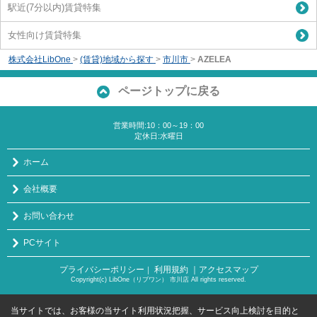
駅近(7分以内)賃貸特集
女性向け賃貸特集
株式会社LibOne
>
(賃貸)地域から探す
>
市川市
>
AZELEA
ページトップに戻る
営業時間:10：00～19：00
定休日:水曜日
ホーム
会社概要
お問い合わせ
PCサイト
プライバシーポリシー
利用規約
｜アクセスマップ
｜
Copyright(c) LibOne（リブワン） 市川店 All rights reserved.
当サイトでは、お客様の当サイト利用状況把握、サービス向上検討を目的と