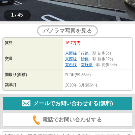
1 / 45
パノラマ写真を見る
賃料
16.7万円
東西線
「
行徳
」駅 徒歩5分
交通
東西線
「
妙典
」駅 徒歩22分
東西線
「
南行徳
」駅 徒歩25分
間取り(面積)
2LDK(59.86㎡)
築年月
2020年 6月(築6年)
メールでお問い合わせする(無料)
電話でお問い合わせする