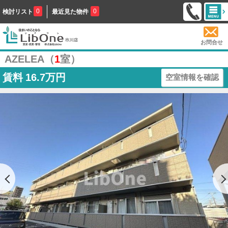
0
0
検討リスト
最近見た物件
お問合せ
AZELEA（
1
室）
賃料
16.7万円
空室情報を確認