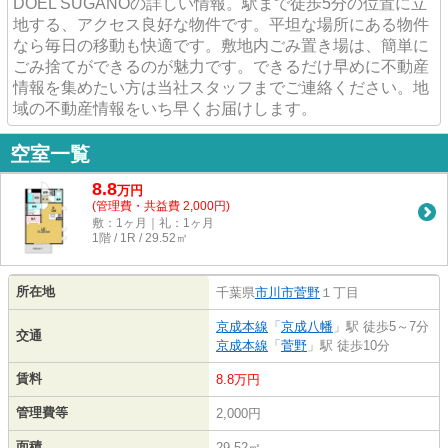
DOEL SUGANOの詳しい情報。駅まで徒歩5分の位置に立
地する、アクセス良好な物件です。平坦な場所にある物件
なら毎日の移動も快適です。敷地内ごみ置き場は、簡単に
ごみ捨てができるのが魅力です。できるだけ早めに不動産
情報を集めたい方は当社スタッフまでご連絡ください。地
域の不動産情報をいち早くお届けします。
空室一覧
8.8
万
円
(管理費・共益費 2,000円)
敷：1ヶ月｜礼：1ヶ月
1階 / 1R / 29.52㎡
所在地
千葉県
市川市
菅野
１丁目
京成本線
「
京成八幡
」駅 徒歩5～7分
交通
京成本線
「
菅野
」駅 徒歩10分
賃料
8.8万円
管理費等
2,000円
面積
29.52㎡