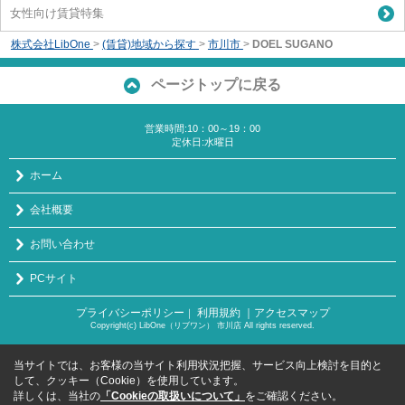
女性向け賃貸特集
株式会社LibOne
>
(賃貸)地域から探す
>
市川市
>
DOEL SUGANO
ページトップに戻る
営業時間:10：00～19：00
定休日:水曜日
ホーム
会社概要
お問い合わせ
PCサイト
プライバシーポリシー
利用規約
｜アクセスマップ
｜
Copyright(c) LibOne（リブワン） 市川店 All rights reserved.
当サイトでは、お客様の当サイト利用状況把握、サービス向上検討を目的と
して、クッキー（Cookie）を使用しています。
詳しくは、当社の
「Cookieの取扱いについて」
をご確認ください。