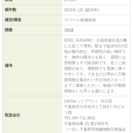
築年数
2011年 1月 (築15年)
種別/構造
アパート/軽量鉄骨
階建
2階建
DOEL SUGANO：京成本線京成八幡
にも近くて便利。駅まで徒歩5分の立
地が魅力的な、利便性の高い物件で
す。物件の陽当りも良く、昼間には
照明要らずで経済的です。近くに始
備考
発駅があり、通勤時でも電車に座り
やすいです。できるだけ早めに不動
産情報を集めたい方は当社スタッフ
までご連絡ください。地域の不動産
情報をいち早くお届けします。
LibOne（リブワン） 市川店
千葉県市川市市川１丁目9-7 ISビル
１階
取扱会社
TEL:047-711-3631
千葉県知事 (2) 第17641号
（一社）千葉県宅地建物取引業協会