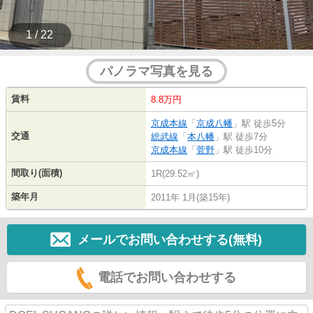
1 / 22
パノラマ写真を見る
賃料
8.8万円
京成本線
「
京成八幡
」駅 徒歩5分
交通
総武線
「
本八幡
」駅 徒歩7分
京成本線
「
菅野
」駅 徒歩10分
間取り(面積)
1R(29.52㎡)
築年月
2011年 1月(築15年)
メールでお問い合わせする(無料)
電話でお問い合わせする