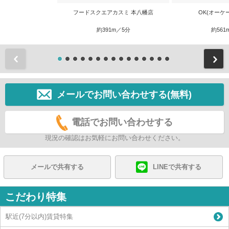
フードスクエアカスミ 本八幡店
OK(オーケ
約391m／5分
約561
前
メールでお問い合わせする(無料)
電話でお問い合わせする
現況の確認はお気軽にお問い合わせください。
メールで共有する
LINEで共有する
こだわり特集
駅近(7分以内)賃貸特集