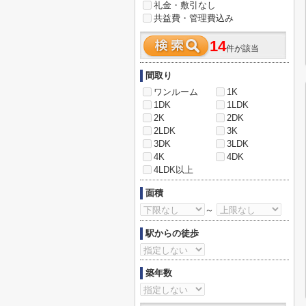
礼金・敷引なし
共益費・管理費込み
14
件が該当
間取り
ワンルーム
1K
1DK
1LDK
2K
2DK
2LDK
3K
3DK
3LDK
4K
4DK
4LDK以上
面積
～
駅からの徒歩
築年数