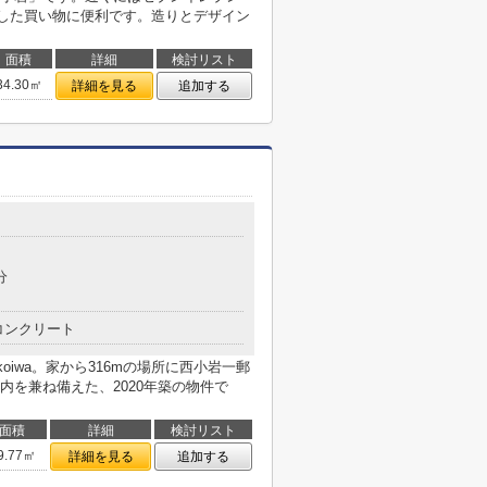
とした買い物に便利です。造りとデザイン
面積
詳細
検討リスト
34.30㎡
詳細を見る
追加する
分
コンクリート
ikoiwa。家から316mの場所に西小岩一郵
内を兼ね備えた、2020年築の物件で
面積
詳細
検討リスト
9.77㎡
詳細を見る
追加する