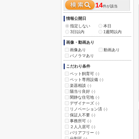
14
件が該当
情報公開日
指定しない
本日
3日以内
1週間以内
画像・動画あり
画像あり
動画あり
パノラマあり
こだわり条件
ペット飼育可
(-)
ペット専用設備
(-)
楽器相談
(-)
陽当り良好
(-)
閑静な住宅地
(-)
デザイナーズ
(-)
リノベーション済
(-)
保証人不要
(-)
事務所可
(-)
２人入居可
(-)
バリアフリー
(-)
分割可
(-)