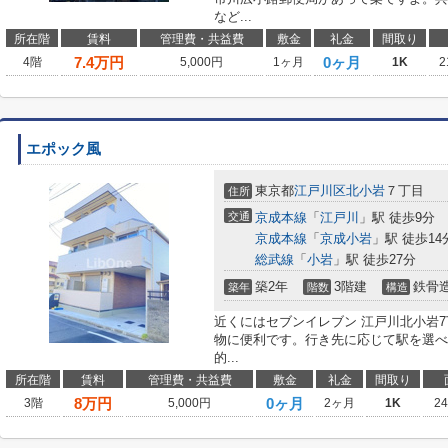
など...
所在階
賃料
管理費・共益費
敷金
礼金
間取り
7.4
万円
0ヶ月
4階
5,000円
1ヶ月
1K
2
エポック風
東京都
江戸川区
北小岩
７丁目
住所
交通
京成本線
「
江戸川
」駅 徒歩9分
京成本線
「
京成小岩
」駅 徒歩14
総武線
「
小岩
」駅 徒歩27分
築2年
3階建
鉄骨
築年
階数
構造
近くにはセブンイレブン 江戸川北小岩7
物に便利です。行き先に応じて駅を選べ
的...
所在階
賃料
管理費・共益費
敷金
礼金
間取り
8
万円
0ヶ月
3階
5,000円
2ヶ月
1K
2