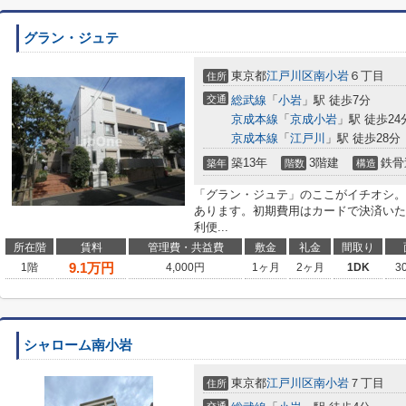
グラン・ジュテ
東京都
江戸川区
南小岩
６丁目
住所
交通
総武線
「
小岩
」駅 徒歩7分
京成本線
「
京成小岩
」駅 徒歩24
京成本線
「
江戸川
」駅 徒歩28分
築13年
3階建
鉄骨
築年
階数
構造
「グラン・ジュテ」のここがイチオシ。
あります。初期費用はカードで決済いた
利便...
所在階
賃料
管理費・共益費
敷金
礼金
間取り
9.1
万円
1階
4,000円
1ヶ月
2ヶ月
1DK
3
シャローム南小岩
東京都
江戸川区
南小岩
７丁目
住所