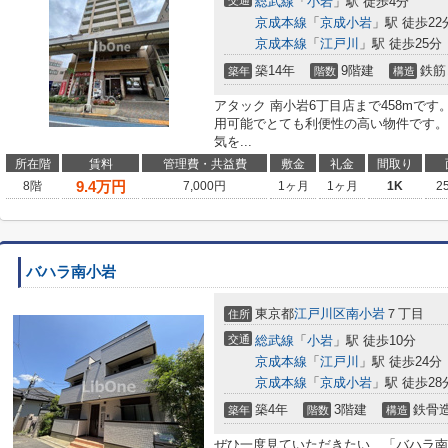
交通
総武線
「
小岩
」駅 徒歩4分
京成本線
「
京成小岩
」駅 徒歩22
京成本線
「
江戸川
」駅 徒歩25分
築14年
9階建
鉄筋
築年
階数
構造
アタック 南小岩6丁目店まで458mで
用可能でとても利便性の高い物件です。
気を...
所在階
賃料
管理費・共益費
敷金
礼金
間取り
9.4
万円
8階
7,000円
1ヶ月
1ヶ月
1K
2
バハラ南小岩
東京都
江戸川区
南小岩
７丁目
住所
交通
総武線
「
小岩
」駅 徒歩10分
京成本線
「
江戸川
」駅 徒歩24分
京成本線
「
京成小岩
」駅 徒歩28
築4年
3階建
鉄骨
築年
階数
構造
ぜひ一度見ていただきたい、「バハラ南