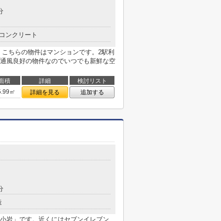
分
コンクリート
す。こちらの物件はマンションです。2駅利
通風良好の物件なのでいつでも新鮮な空
面積
詳細
検討リスト
5.99㎡
詳細を見る
追加する
分
造
小岩」です。近くにはセブンイレブン