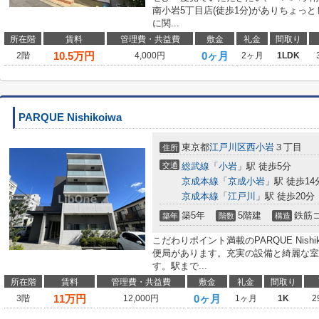
南小岩5丁目店(徒歩1分)がありちょっ
に関...
所在階
賃料
管理費・共益費
敷金
礼金
間取り
10.5
万円
0ヶ月
2階
4,000円
2ヶ月
1LDK
PARQUE Nishikoiwa
東京都
江戸川区
西小岩
３丁目
住所
交通
総武線
「
小岩
」駅 徒歩5分
京成本線
「
京成小岩
」駅 徒歩14
京成本線
「
江戸川
」駅 徒歩20分
築5年
5階建
鉄筋
築年
階数
構造
こだわりポイント満載のPARQUE Nish
便局があります。充実の設備と綺麗な室
す。駅まで...
所在階
賃料
管理費・共益費
敷金
礼金
間取り
11
万円
0ヶ月
3階
12,000円
1ヶ月
1K
2