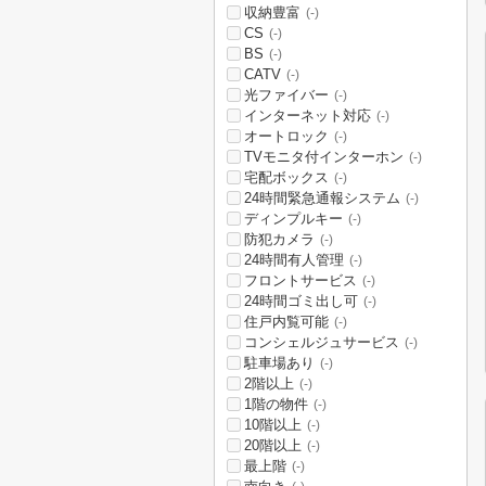
収納豊富
(-)
CS
(-)
BS
(-)
CATV
(-)
光ファイバー
(-)
インターネット対応
(-)
オートロック
(-)
TVモニタ付インターホン
(-)
宅配ボックス
(-)
24時間緊急通報システム
(-)
ディンプルキー
(-)
防犯カメラ
(-)
24時間有人管理
(-)
フロントサービス
(-)
24時間ゴミ出し可
(-)
住戸内覧可能
(-)
コンシェルジュサービス
(-)
駐車場あり
(-)
2階以上
(-)
1階の物件
(-)
10階以上
(-)
20階以上
(-)
最上階
(-)