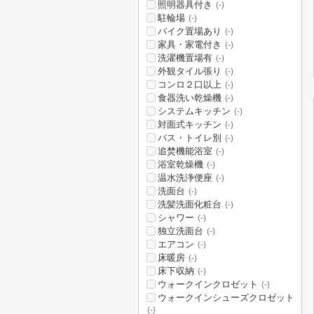
照明器具付き
(-)
駐輪場
(-)
バイク置場あり
(-)
家具・家電付き
(-)
洗濯機置場有
(-)
外観タイル張り
(-)
コンロ２口以上
(-)
食器洗い乾燥機
(-)
システムキッチン
(-)
対面式キッチン
(-)
バス・トイレ別
(-)
追焚機能浴室
(-)
浴室乾燥機
(-)
温水洗浄便座
(-)
洗面台
(-)
洗髪洗面化粧台
(-)
シャワー
(-)
独立洗面台
(-)
エアコン
(-)
床暖房
(-)
床下収納
(-)
ウォークインクロゼット
(-)
ウォークインシューズクロゼット
(-)