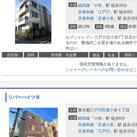
交通
総武線
「
小岩
」駅 徒歩15分
京成本線
「
江戸川
」駅 徒歩9分
京成本線
「
京成小岩
」駅 徒歩10
築13年
3階建
鉄骨
築年
階数
構造
セブンイレブン 江戸川北小岩7丁目店が
るのが、敷地内ごみ置き場のある物件で
件はい...
所在階
賃料
管理費・共益費
敷金
礼金
間取り
現在空室情報がありません。
シャトーグレースへのお問い合わせはこ
リバーハイツⅢ
東京都
江戸川区
西小岩
１丁目
住所
交通
総武線
「
小岩
」駅 徒歩6分
京成本線
「
京成小岩
」駅 徒歩12
京成本線
「
江戸川
」駅 徒歩15分