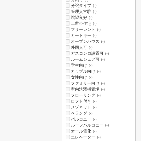
分譲タイプ
(-)
管理人常駐
(-)
眺望良好
(-)
二世帯住宅
(-)
フリーレント
(-)
カードキー
(-)
オープンハウス
(-)
外国人可
(-)
ガスコンロ設置可
(-)
ルームシェア可
(-)
学生向け
(-)
カップル向け
(-)
女性向け
(-)
ファミリー向け
(-)
室内洗濯機置場
(-)
フローリング
(-)
ロフト付き
(-)
メゾネット
(-)
ベランダ
(-)
バルコニー
(-)
ルーフバルコニー
(-)
オール電化
(-)
エレベーター
(-)