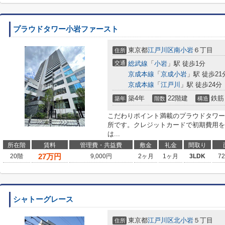
プラウドタワー小岩ファースト
東京都
江戸川区
南小岩
６丁目
住所
交通
総武線
「
小岩
」駅 徒歩1分
京成本線
「
京成小岩
」駅 徒歩21
京成本線
「
江戸川
」駅 徒歩24分
築4年
22階建
鉄筋
築年
階数
構造
こだわりポイント満載のプラウドタワー
所です。クレジットカードで初期費用を
は...
所在階
賃料
管理費・共益費
敷金
礼金
間取り
27
万円
20階
9,000円
2ヶ月
1ヶ月
3LDK
7
シャトーグレース
東京都
江戸川区
北小岩
５丁目
住所