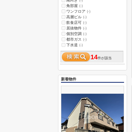
南向き
(-)
角部屋
(-)
ワンフロア
(-)
高層ビル
(-)
飲食店可
(-)
居抜物件
(-)
個別空調
(-)
都市ガス
(-)
下水道
(-)
14
件が該当
新着物件