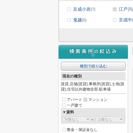
京成小岩
江戸川
(7)
鬼越
京成中
(5)
種別で絞り込む
現在の種別
賃貸,店舗(賃貸),事務所(賃貸),土地(賃
貸),住宅以外建物全部,駐車場
アパート
マンション
一戸建て
▼賃料
～
敷金・保証金なし