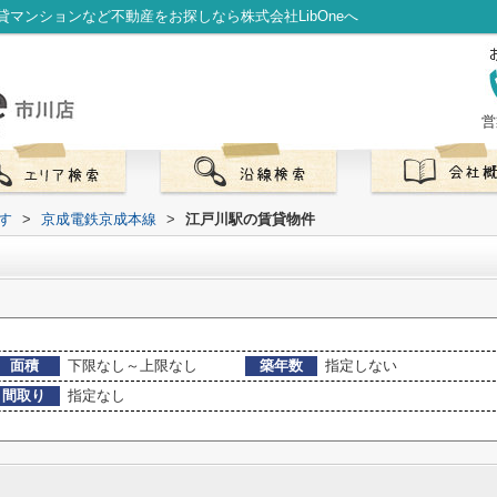
マンションなど不動産をお探しなら株式会社LibOneへ
営
す
>
京成電鉄京成本線
>
江戸川駅の賃貸物件
面積
下限なし～上限なし
築年数
指定しない
間取り
指定なし