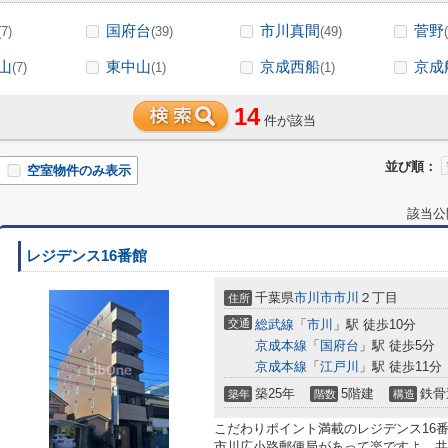
国府台
市川真間
菅野
(7)
(39)
(49)
山
東中山
京成西船
京成
(7)
(1)
(1)
14
件が該当
並び順：
空室物件のみ表示
該当公
レジデンス16番館
千葉県
市川市
市川
２丁目
住所
交通
総武線
「
市川
」駅 徒歩10分
京成本線
「
国府台
」駅 徒歩5分
京成本線
「
江戸川
」駅 徒歩11分
築25年
5階建
鉄骨
築年
階数
構造
こだわりポイント満載のレジデンス16
市川広小路郵便局があって楽ですよ。共