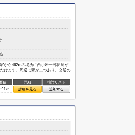
分
造
家から462mの場所に西小岩一郵便局が
だけます。周辺に駅が二つあり、交通の
面積
詳細
検討リスト
0.91㎡
詳細を見る
追加する