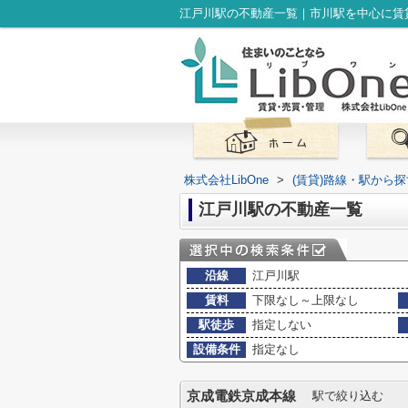
江戸川駅の不動産一覧｜市川駅を中心に賃貸
株式会社LibOne
>
(賃貸)路線・駅から探
江戸川駅の不動産一覧
沿線
江戸川駅
賃料
下限なし～上限なし
駅徒歩
指定しない
設備条件
指定なし
京成電鉄京成本線
駅で絞り込む