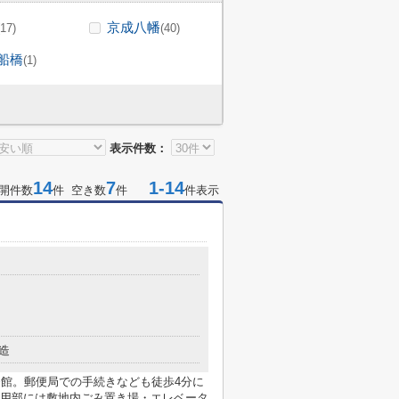
京成八幡
(17)
(40)
船橋
(1)
表示件数：
14
7
1-14
開件数
件 空き数
件
件表示
造
番館。郵便局での手続きなども徒歩4分に
用部には敷地内ごみ置き場・エレベータ