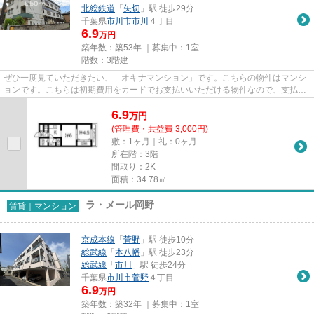
北総鉄道
「
矢切
」駅 徒歩29分
千葉県
市川市
市川
４丁目
6.9
万円
築年数：築53年 ｜募集中：
1室
階数：3階建
ぜひ一度見ていただきたい、「オキナマンション」です。こちらの物件はマンシ
ョンです。こちらは初期費用をカードでお支払いいただける物件なので、支払い
手続きの手間が省けます。様...
6.9
万
円
(管理費・共益費 3,000円)
敷：1ヶ月｜礼：0ヶ月
所在階：3階
間取り：2K
面積：34.78㎡
ラ・メール岡野
賃貸｜マンション
京成本線
「
菅野
」駅 徒歩10分
総武線
「
本八幡
」駅 徒歩23分
総武線
「
市川
」駅 徒歩24分
千葉県
市川市
菅野
４丁目
6.9
万円
築年数：築32年 ｜募集中：
1室