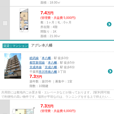
面積：18.00㎡
7.4
万
円
(管理費・共益費 5,000円)
敷：1ヶ月｜礼：0ヶ月
所在階：4階
間取り：1K
面積：21.00㎡
アグレ本八幡
賃貸｜マンション
総武線
「
本八幡
」駅 徒歩3分
都営新宿線
「
本八幡
」駅 徒歩5分
京成本線
「
京成八幡
」駅 徒歩6分
千葉県
市川市
南八幡
３丁目
7.3
万円
築年数：築35年 ｜募集中：
1室
階数：10階建
共用部には敷地内ごみ置き場・エレベータなどが揃っております。2駅利用可能
で利便性の高い物件です。場所が平坦なのは、ランニングをする上で抑えたいポ
イントですね。外観タイル張り...
7.3
万
円
(管理費・共益費 6,000円)