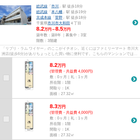
総武線
「
市川
」駅 徒歩18分
総武線
「
本八幡
」駅 徒歩19分
京成本線
「
菅野
」駅 徒歩18分
千葉県
市川市
大和田
４丁目
8.2
8.5
万円～
万円
築年数：築8年 ｜募集中：
3室
階数：3階建
「リブリ・ラム ワイヤー」のここがイチオシ。近くにはファミリーマート 市川大
洲店(徒歩6分)がありちょっとした買い物に便利です。こちらのマンションでは初
期費用をカードでお支払い...
8.2
万
円
(管理費・共益費 4,000円)
敷：0ヶ月｜礼：1ヶ月
所在階：1階
間取り：1K
面積：27.32㎡
8.3
万
円
(管理費・共益費 4,000円)
敷：0ヶ月｜礼：1ヶ月
所在階：1階
間取り：1K
面積：27.32㎡