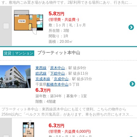
す。敷地内ごみ置き場がある物件です。2駅利用できる場所にあり、行き先に応
じて乗車駅の使い分けができ...
5.8
万
円
(管理費・共益費 -)
敷：1ヶ月｜礼：1ヶ月
所在階：3階
間取り：1R
面積：20.00㎡
プラーティット本中山
賃貸｜マンション
東西線
「
原木中山
」駅 徒歩9分
総武線
「
下総中山
」駅 徒歩11分
京成本線
「
京成中山
」駅 徒歩15分
千葉県
船橋市
本中山
５丁目
6.3
万円
築年数：築34年 ｜募集中：
1室
階数：4階建
プラーティット本中山：東西線原木中山にも近くて便利。こちらの物件から
256m以内に「ベルクス 市川鬼高店」があります。車をお持ちの方にもオススメ
の、自走式駐車場を利用できる物件...
6.3
万
円
(管理費・共益費 6,000円)
敷：0.5ヶ月｜礼：0.5ヶ月