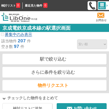
0
0
検討リスト
最近見た物件
お問合せ
京成電鉄京成本線の駅選択画面
募集中のみ表示
207
該当物件
件
97
空き数
件
駅で絞り込む
さらに条件を絞り込む
物件リクエスト
チェックした物件をまとめて
検討リストに追加
お問い合わせ