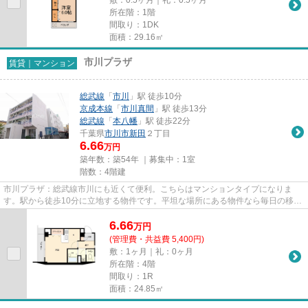
所在階：1階
間取り：1DK
面積：29.16㎡
市川プラザ
賃貸｜マンション
総武線
「
市川
」駅 徒歩10分
京成本線
「
市川真間
」駅 徒歩13分
総武線
「
本八幡
」駅 徒歩22分
千葉県
市川市
新田
２丁目
6.66
万円
築年数：築54年 ｜募集中：
1室
階数：4階建
市川プラザ：総武線市川にも近くて便利。こちらはマンションタイプになりま
す。駅から徒歩10分に立地する物件です。平坦な場所にある物件なら毎日の移動
も快適です。できるだけ早めに...
6.66
万
円
(管理費・共益費 5,400円)
敷：1ヶ月｜礼：0ヶ月
所在階：4階
間取り：1R
面積：24.85㎡