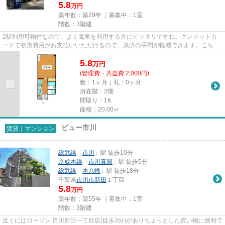
5.8
万円
築年数：築29年 ｜募集中：
1室
階数：3階建
2駅利用可物件なので、よく電車を利用する方にピッタリですね。クレジットカ
ードで初期費用がお支払いいただけるので、決済の手間が軽減できます。こちら
はマンションタイプになります...
5.8
万
円
(管理費・共益費 2,000円)
敷：1ヶ月｜礼：0ヶ月
所在階：2階
間取り：1K
面積：20.00㎡
ビュー市川
賃貸｜マンション
総武線
「
市川
」駅 徒歩10分
京成本線
「
市川真間
」駅 徒歩5分
総武線
「
本八幡
」駅 徒歩18分
千葉県
市川市
新田
１丁目
5.8
万円
築年数：築55年 ｜募集中：
1室
階数：3階建
近くにはローソン 市川新田一丁目店(徒歩3分)がありちょっとした買い物に便利で