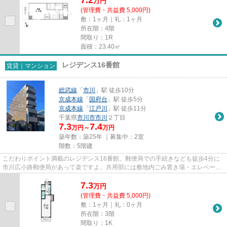
万
円
(管理費・共益費 5,000円)
敷：1ヶ月｜礼：1ヶ月
所在階：4階
間取り：1R
面積：23.40㎡
レジデンス16番館
賃貸｜マンション
総武線
「
市川
」駅 徒歩10分
京成本線
「
国府台
」駅 徒歩5分
京成本線
「
江戸川
」駅 徒歩11分
千葉県
市川市
市川
２丁目
7.3
7.4
万円～
万円
築年数：築25年 ｜募集中：
2室
階数：5階建
こだわりポイント満載のレジデンス16番館。郵便局での手続きなども徒歩4分に
市川広小路郵便局があって楽ですよ。共用部には敷地内ごみ置き場・エレベータ
など様々な設備やサービスが揃...
7.3
万
円
(管理費・共益費 5,000円)
敷：1ヶ月｜礼：0ヶ月
所在階：3階
間取り：1K