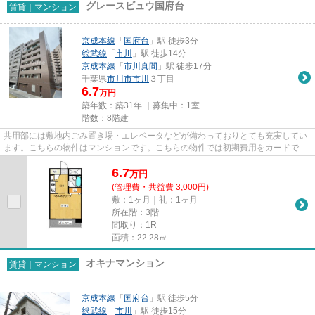
グレースビュウ国府台
賃貸｜マンション
京成本線
「
国府台
」駅 徒歩3分
総武線
「
市川
」駅 徒歩14分
京成本線
「
市川真間
」駅 徒歩17分
千葉県
市川市
市川
３丁目
6.7
万円
築年数：築31年 ｜募集中：
1室
階数：8階建
共用部には敷地内ごみ置き場・エレベータなどが備わっておりとても充実してい
ます。こちらの物件はマンションです。こちらの物件では初期費用をカードでお
支払いいただけます。2駅利用...
6.7
万
円
(管理費・共益費 3,000円)
敷：1ヶ月｜礼：1ヶ月
所在階：3階
間取り：1R
面積：22.28㎡
オキナマンション
賃貸｜マンション
京成本線
「
国府台
」駅 徒歩5分
総武線
「
市川
」駅 徒歩15分