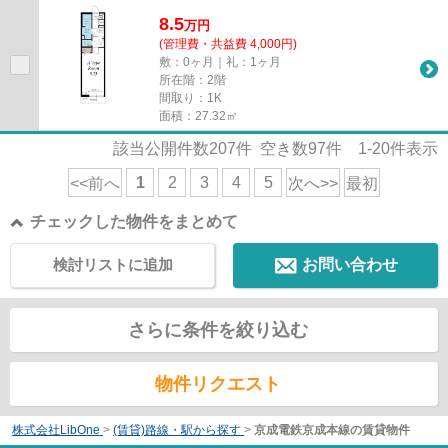
8.5
万
円
(管理費・共益費 4,000円)
敷：0ヶ月｜礼：1ヶ月
所在階：2階
間取り：1K
面積：27.32㎡
該当公開件数
207
件 空き数
97
件
1-20
件表示
1
2
3
4
5
<<前へ
次へ>>
最初
チェックした物件をまとめて
検討リストに追加
お問い合わせ
さらに条件を絞り込む
物件リクエスト
株式会社LibOne
>
(賃貸)路線・駅から探す
>
京成電鉄京成本線の賃貸物件