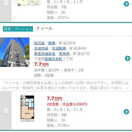
敷：1ヶ月｜礼：1ヶ月
所在階：7階
間取り：1K
面積：25.07㎡
クィール
賃貸｜マンション
総武線
「
船橋
」駅 徒歩2分
京成本線
「
京成船橋
」駅 徒歩6分
東葉高速鉄道
「
東海神
」駅 徒歩7分
千葉県
船橋市
本町
７丁目
7.7
万円
築年数：築13年 ｜募集中：
1室
階数：6階建
「クィール」の物件情報をお探しならお気軽にお問い合わせ下さい。共用部には
エレベータ・敷地内ごみ置き場などが揃っております。周辺に駅が二つあり、交
通の利便性が高いです。徒歩2...
7.7
万
円
(管理費・共益費 6,000円)
敷：0ヶ月｜礼：2ヶ月
所在階：3階
間取り：1K
面積：27.08㎡