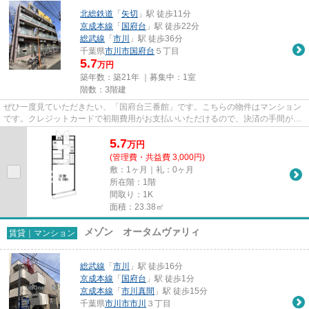
北総鉄道
「
矢切
」駅 徒歩11分
京成本線
「
国府台
」駅 徒歩22分
総武線
「
市川
」駅 徒歩36分
千葉県
市川市
国府台
５丁目
5.7
万円
築年数：築21年 ｜募集中：
1室
階数：3階建
ぜひ一度見ていただきたい、「国府台三番館」です。こちらの物件はマンション
です。クレジットカードで初期費用がお支払いいただけるので、決済の手間が軽
減できます。駅まで歩いて11...
5.7
万
円
(管理費・共益費 3,000円)
敷：1ヶ月｜礼：0ヶ月
所在階：1階
間取り：1K
面積：23.38㎡
メゾン オータムヴァリィ
賃貸｜マンション
総武線
「
市川
」駅 徒歩16分
京成本線
「
国府台
」駅 徒歩1分
京成本線
「
市川真間
」駅 徒歩15分
千葉県
市川市
市川
３丁目