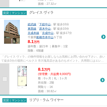
面積：27.32㎡
グレイス ヴィラ
賃貸｜マンション
総武線
「
下総中山
」駅 徒歩10分
東西線
「
原木中山
」駅 徒歩10分
京成本線
「
京成中山
」駅 徒歩17分
千葉県
船橋市
本中山
５丁目
8.1
万円
築年数：築21年 ｜募集中：
1室
階数：6階建
「グレイス ヴィラ」の物件情報をお探しならお気軽にお問い合わせ下さい。歩い
て徒歩3分の場所にベルクス 市川鬼高店があるのもポイント。共用部にはエレベ
ータ・敷地内ごみ置き場など...
8.1
万
円
(管理費・共益費 8,000円)
敷：0ヶ月｜礼：1ヶ月
所在階：2階
間取り：1K
面積：30.82㎡
リブリ・ラム ワイヤー
賃貸｜マンション