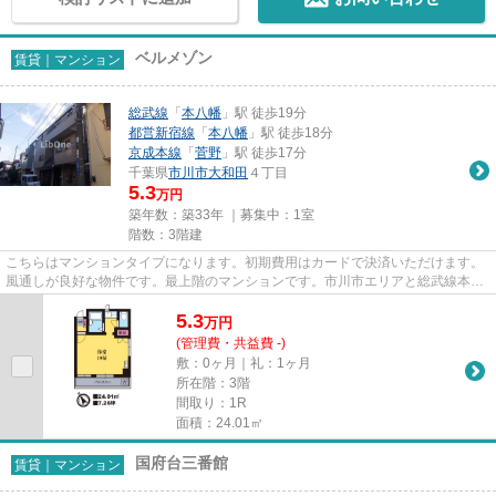
ベルメゾン
賃貸｜マンション
総武線
「
本八幡
」駅 徒歩19分
都営新宿線
「
本八幡
」駅 徒歩18分
京成本線
「
菅野
」駅 徒歩17分
千葉県
市川市
大和田
４丁目
5.3
万円
築年数：築33年 ｜募集中：
1室
階数：3階建
こちらはマンションタイプになります。初期費用はカードで決済いただけます。
風通しが良好な物件です。最上階のマンションです。市川市エリアと総武線本八
幡付近での賃貸マンション、...
5.3
万
円
(管理費・共益費 -)
敷：0ヶ月｜礼：1ヶ月
所在階：3階
間取り：1R
面積：24.01㎡
国府台三番館
賃貸｜マンション