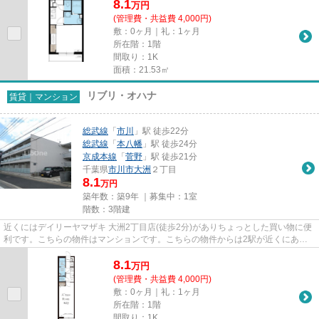
8.1
万
円
(管理費・共益費 4,000円)
敷：0ヶ月｜礼：1ヶ月
所在階：1階
間取り：1K
面積：21.53㎡
リブリ・オハナ
賃貸｜マンション
総武線
「
市川
」駅 徒歩22分
総武線
「
本八幡
」駅 徒歩24分
京成本線
「
菅野
」駅 徒歩21分
千葉県
市川市
大洲
２丁目
8.1
万円
築年数：築9年 ｜募集中：
1室
階数：3階建
近くにはデイリーヤマザキ 大洲2丁目店(徒歩2分)がありちょっとした買い物に便
利です。こちらの物件はマンションです。こちらの物件からは2駅が近くにあ
り、移動範囲も広がります。こ...
8.1
万
円
(管理費・共益費 4,000円)
敷：0ヶ月｜礼：1ヶ月
所在階：1階
間取り：1K