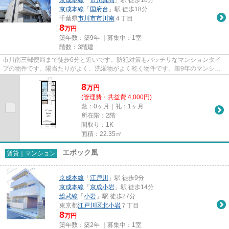
京成本線
「
国府台
」駅 徒歩18分
千葉県
市川市
市川南
４丁目
8
万円
築年数：築9年 ｜募集中：
1室
階数：3階建
市川南三郵便局まで徒歩6分と近いです。防犯対策もバッチリなマンションタイ
プの物件です。陽当たりがよく、洗濯物がよく乾く物件です。築9年のマンショ
ン。市川市エリアと総武線市川...
8
万
円
(管理費・共益費 4,000円)
敷：0ヶ月｜礼：1ヶ月
所在階：2階
間取り：1K
面積：22.35㎡
エポック風
賃貸｜マンション
京成本線
「
江戸川
」駅 徒歩9分
京成本線
「
京成小岩
」駅 徒歩14分
総武線
「
小岩
」駅 徒歩27分
東京都
江戸川区
北小岩
７丁目
8
万円
築年数：築2年 ｜募集中：
1室