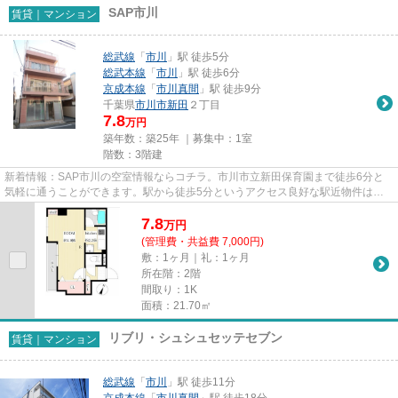
SAP市川
賃貸｜マンション
総武線
「
市川
」駅 徒歩5分
総武本線
「
市川
」駅 徒歩6分
京成本線
「
市川真間
」駅 徒歩9分
千葉県
市川市
新田
２丁目
7.8
万円
築年数：築25年 ｜募集中：
1室
階数：3階建
新着情報：SAP市川の空室情報ならコチラ。市川市立新田保育園まで徒歩6分と
気軽に通うことができます。駅から徒歩5分というアクセス良好な駅近物件はい
かがですか。こちらの物件では初...
7.8
万
円
(管理費・共益費 7,000円)
敷：1ヶ月｜礼：1ヶ月
所在階：2階
間取り：1K
面積：21.70㎡
リブリ・シュシュセッテセブン
賃貸｜マンション
総武線
「
市川
」駅 徒歩11分
京成本線
「
市川真間
」駅 徒歩18分