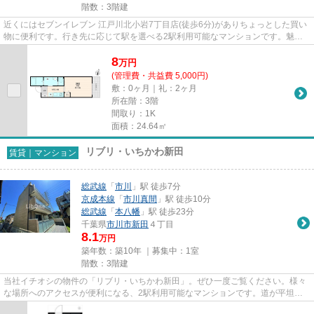
階数：3階建
近くにはセブンイレブン 江戸川北小岩7丁目店(徒歩6分)がありちょっとした買い
物に便利です。行き先に応じて駅を選べる2駅利用可能なマンションです。魅力
的な駅近の物件で、駅まで徒...
8
万
円
(管理費・共益費 5,000円)
敷：0ヶ月｜礼：2ヶ月
所在階：3階
間取り：1K
面積：24.64㎡
リブリ・いちかわ新田
賃貸｜マンション
総武線
「
市川
」駅 徒歩7分
京成本線
「
市川真間
」駅 徒歩10分
総武線
「
本八幡
」駅 徒歩23分
千葉県
市川市
新田
４丁目
8.1
万円
築年数：築10年 ｜募集中：
1室
階数：3階建
当社イチオシの物件の「リブリ・いちかわ新田」。ぜひ一度ご覧ください。様々
な場所へのアクセスが便利になる、2駅利用可能なマンションです。道が平坦だ
と買い物も快適にできますね。...