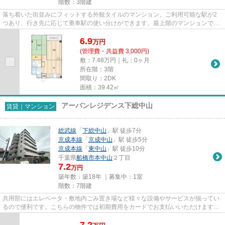
階数：3階建
落ち着いた街並みにフィットする外観タイルのマンション。ご利用可能な駅が2
つあり、行き先に応じて乗車駅の使い分けができます。最上階のマンションで
す。こちらは初期費用をカードで...
6.9
万
円
(管理費・共益費 3,000円)
敷：7.48万円｜礼：0ヶ月
所在階：3階
間取り：2DK
面積：39.42㎡
アーバンレジデンス下総中山
賃貸｜マンション
総武線
「
下総中山
」駅 徒歩7分
京成本線
「
京成中山
」駅 徒歩5分
京成本線
「
東中山
」駅 徒歩10分
千葉県
船橋市
本中山
２丁目
7.2
万円
築年数：築18年 ｜募集中：
1室
階数：7階建
共用部にはエレベータ・敷地内ごみ置き場など様々な設備やサービスが揃ってい
るので便利です。こちらの物件では初期費用をカードでお支払いいただけます。
通風良好なマンションは洗濯...
7.2