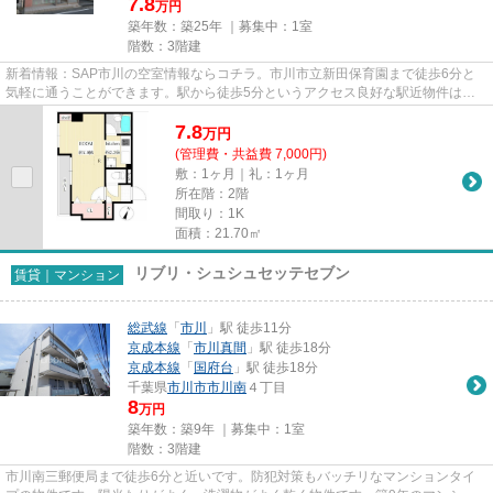
7.8
万円
築年数：築25年 ｜募集中：
1室
階数：3階建
新着情報：SAP市川の空室情報ならコチラ。市川市立新田保育園まで徒歩6分と
気軽に通うことができます。駅から徒歩5分というアクセス良好な駅近物件はい
かがですか。こちらの物件では初...
7.8
万
円
(管理費・共益費 7,000円)
敷：1ヶ月｜礼：1ヶ月
所在階：2階
間取り：1K
面積：21.70㎡
リブリ・シュシュセッテセブン
賃貸｜マンション
総武線
「
市川
」駅 徒歩11分
京成本線
「
市川真間
」駅 徒歩18分
京成本線
「
国府台
」駅 徒歩18分
千葉県
市川市
市川南
４丁目
8
万円
築年数：築9年 ｜募集中：
1室
階数：3階建
市川南三郵便局まで徒歩6分と近いです。防犯対策もバッチリなマンションタイ