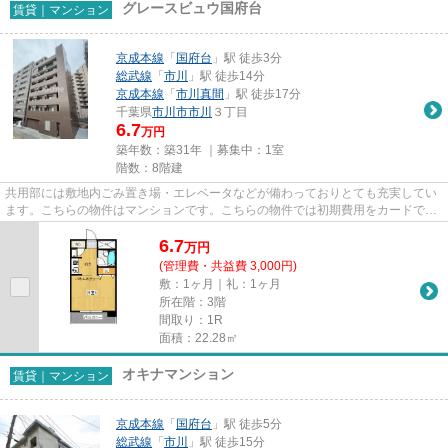
グレースビュウ国府台
賃貸｜マンション
京成本線
「
国府台
」駅 徒歩3分
総武線
「
市川
」駅 徒歩14分
京成本線
「
市川真間
」駅 徒歩17分
千葉県
市川市
市川
３丁目
6.7
万円
築年数：築31年 ｜募集中：
1室
階数：8階建
共用部には敷地内ごみ置き場・エレベータなどが備わっておりとても充実してい
ます。こちらの物件はマンションです。こちらの物件では初期費用をカードでお
支払いいただけます。2駅利用...
6.7
万
円
(管理費・共益費 3,000円)
敷：1ヶ月｜礼：1ヶ月
所在階：3階
間取り：1R
面積：22.28㎡
オキナマンション
賃貸｜マンション
京成本線
「
国府台
」駅 徒歩5分
総武線
「
市川
」駅 徒歩15分