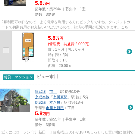
5.8
万円
築年数：築29年 ｜募集中：
1室
階数：3階建
2駅利用可物件なので、よく電車を利用する方にピッタリですね。クレジットカ
ードで初期費用がお支払いいただけるので、決済の手間が軽減できます。こちら
はマンションタイプになります...
5.8
万
円
(管理費・共益費 2,000円)
敷：1ヶ月｜礼：0ヶ月
所在階：2階
間取り：1K
面積：20.00㎡
ビュー市川
賃貸｜マンション
総武線
「
市川
」駅 徒歩10分
京成本線
「
市川真間
」駅 徒歩5分
総武線
「
本八幡
」駅 徒歩18分
千葉県
市川市
新田
１丁目
5.8
万円
築年数：築55年 ｜募集中：
1室
階数：3階建
近くにはローソン 市川新田一丁目店(徒歩3分)がありちょっとした買い物に便利で