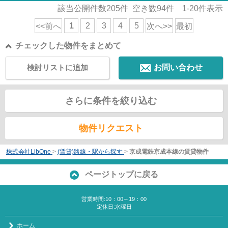
該当公開件数
205
件 空き数
94
件
1-20
件表示
1
2
3
4
5
<<前へ
次へ>>
最初
チェックした物件をまとめて
検討リストに追加
お問い合わせ
さらに条件を絞り込む
物件リクエスト
株式会社LibOne
>
(賃貸)路線・駅から探す
>
京成電鉄京成本線の賃貸物件
ページトップに戻る
営業時間:10：00～19：00
定休日:水曜日
ホーム