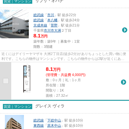
リブリ・オハナ
賃貸｜マンション
総武線
「
市川
」駅 徒歩22分
総武線
「
本八幡
」駅 徒歩24分
京成本線
「
菅野
」駅 徒歩21分
千葉県
市川市
大洲
２丁目
8.1
万円
築年数：築9年 ｜募集中：
1室
階数：3階建
近くにはデイリーヤマザキ 大洲2丁目店(徒歩2分)がありちょっとした買い物に便
利です。こちらの物件はマンションです。こちらの物件からは2駅が近くにあ
り、移動範囲も広がります。こ...
8.1
万
円
(管理費・共益費 4,000円)
敷：0ヶ月｜礼：1ヶ月
所在階：1階
間取り：1K
面積：27.32㎡
グレイス ヴィラ
賃貸｜マンション
総武線
「
下総中山
」駅 徒歩10分
東西線
「
原木中山
」駅 徒歩10分