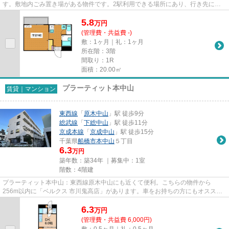
す。敷地内ごみ置き場がある物件です。2駅利用できる場所にあり、行き先に応
じて乗車駅の使い分けができ...
5.8
万
円
(管理費・共益費 -)
敷：1ヶ月｜礼：1ヶ月
所在階：3階
間取り：1R
面積：20.00㎡
プラーティット本中山
賃貸｜マンション
東西線
「
原木中山
」駅 徒歩9分
総武線
「
下総中山
」駅 徒歩11分
京成本線
「
京成中山
」駅 徒歩15分
千葉県
船橋市
本中山
５丁目
6.3
万円
築年数：築34年 ｜募集中：
1室
階数：4階建
プラーティット本中山：東西線原木中山にも近くて便利。こちらの物件から
256m以内に「ベルクス 市川鬼高店」があります。車をお持ちの方にもオススメ
の、自走式駐車場を利用できる物件...
6.3
万
円
(管理費・共益費 6,000円)
敷：0.5ヶ月｜礼：0.5ヶ月