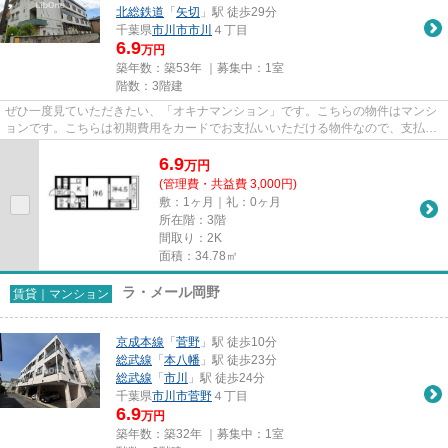
北総鉄道
「
矢切
」駅 徒歩29分
千葉県
市川市
市川
４丁目
6.9
万円
築年数：築53年 ｜募集中：
1室
階数：3階建
ぜひ一度見ていただきたい、「オキナマンション」です。こちらの物件はマンシ
ョンです。こちらは初期費用をカードでお支払いいただける物件なので、支払い
手続きの手間が省けます。様...
6.9
万
円
(管理費・共益費 3,000円)
敷：1ヶ月｜礼：0ヶ月
所在階：3階
間取り：2K
面積：34.78㎡
ラ・メール岡野
賃貸｜マンション
京成本線
「
菅野
」駅 徒歩10分
総武線
「
本八幡
」駅 徒歩23分
総武線
「
市川
」駅 徒歩24分
千葉県
市川市
菅野
４丁目
6.9
万円
築年数：築32年 ｜募集中：
1室