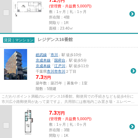
万
円
(管理費・共益費 5,000円)
敷：1ヶ月｜礼：1ヶ月
所在階：4階
間取り：1R
面積：23.40㎡
レジデンス16番館
賃貸｜マンション
総武線
「
市川
」駅 徒歩10分
京成本線
「
国府台
」駅 徒歩5分
京成本線
「
江戸川
」駅 徒歩11分
千葉県
市川市
市川
２丁目
7.3
万円
築年数：築25年 ｜募集中：
1室
階数：5階建
こだわりポイント満載のレジデンス16番館。郵便局での手続きなども徒歩4分に
市川広小路郵便局があって楽ですよ。共用部には敷地内ごみ置き場・エレベータ
など様々な設備やサービスが揃...
7.3
万
円
(管理費・共益費 5,000円)
敷：1ヶ月｜礼：0ヶ月
所在階：3階
間取り：1K