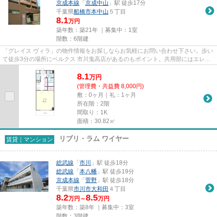
京成本線
「
京成中山
」駅 徒歩17分
千葉県
船橋市
本中山
５丁目
8.1
万円
築年数：築21年 ｜募集中：
1室
階数：6階建
「グレイス ヴィラ」の物件情報をお探しならお気軽にお問い合わせ下さい。歩い
て徒歩3分の場所にベルクス 市川鬼高店があるのもポイント。共用部にはエレベ
ータ・敷地内ごみ置き場など...
8.1
万
円
(管理費・共益費 8,000円)
敷：0ヶ月｜礼：1ヶ月
所在階：2階
間取り：1K
面積：30.82㎡
リブリ・ラム ワイヤー
賃貸｜マンション
総武線
「
市川
」駅 徒歩18分
総武線
「
本八幡
」駅 徒歩19分
京成本線
「
菅野
」駅 徒歩18分
千葉県
市川市
大和田
４丁目
8.2
8.5
万円～
万円
築年数：築8年 ｜募集中：
3室
階数：3階建