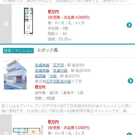
プの物件です。陽当たりがよく、洗濯物がよく乾く物件です。築9年のマンショ
ン。市川市エリアと総武線市川...
8
万
円
(管理費・共益費 4,000円)
敷：0ヶ月｜礼：1ヶ月
所在階：2階
間取り：1K
面積：22.35㎡
エポック風
賃貸｜マンション
京成本線
「
江戸川
」駅 徒歩9分
京成本線
「
京成小岩
」駅 徒歩14分
総武線
「
小岩
」駅 徒歩27分
東京都
江戸川区
北小岩
７丁目
8
万円
築年数：築2年 ｜募集中：
1室
階数：3階建
近くにはセブンイレブン 江戸川北小岩7丁目店(徒歩6分)がありちょっとした買い
物に便利です。行き先に応じて駅を選べる2駅利用可能なマンションです。魅力
的な駅近の物件で、駅まで徒...
8
万
円
(管理費・共益費 5,000円)
敷：0ヶ月｜礼：2ヶ月