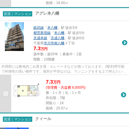
面積：18.00㎡
アグレ本八幡
賃貸｜マンション
総武線
「
本八幡
」駅 徒歩3分
都営新宿線
「
本八幡
」駅 徒歩5分
京成本線
「
京成八幡
」駅 徒歩6分
千葉県
市川市
南八幡
３丁目
7.3
万円
築年数：築35年 ｜募集中：
1室
階数：10階建
共用部には敷地内ごみ置き場・エレベータなどが揃っております。2駅利用可能
で利便性の高い物件です。場所が平坦なのは、ランニングをする上で抑えたいポ
イントですね。外観タイル張り...
7.3
万
円
(管理費・共益費 6,000円)
敷：1ヶ月｜礼：1ヶ月
所在階：7階
間取り：1K
面積：25.07㎡
クィール
賃貸｜マンション