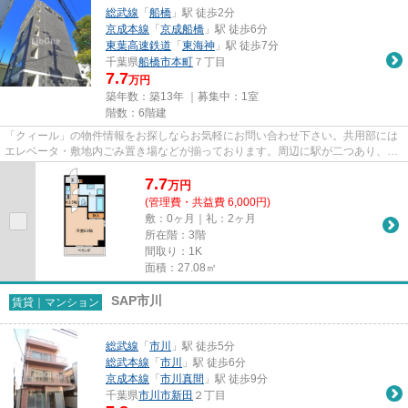
総武線
「
船橋
」駅 徒歩2分
京成本線
「
京成船橋
」駅 徒歩6分
東葉高速鉄道
「
東海神
」駅 徒歩7分
千葉県
船橋市
本町
７丁目
7.7
万円
築年数：築13年 ｜募集中：
1室
階数：6階建
「クィール」の物件情報をお探しならお気軽にお問い合わせ下さい。共用部には
エレベータ・敷地内ごみ置き場などが揃っております。周辺に駅が二つあり、交
通の利便性が高いです。徒歩2...
7.7
万
円
(管理費・共益費 6,000円)
敷：0ヶ月｜礼：2ヶ月
所在階：3階
間取り：1K
面積：27.08㎡
SAP市川
賃貸｜マンション
総武線
「
市川
」駅 徒歩5分
総武本線
「
市川
」駅 徒歩6分
京成本線
「
市川真間
」駅 徒歩9分
千葉県
市川市
新田
２丁目