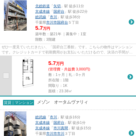
北総鉄道
「
矢切
」駅 徒歩11分
京成本線
「
国府台
」駅 徒歩22分
総武線
「
市川
」駅 徒歩36分
千葉県
市川市
国府台
５丁目
5.7
万円
築年数：築21年 ｜募集中：
1室
階数：3階建
ぜひ一度見ていただきたい、「国府台三番館」です。こちらの物件はマンション
です。クレジットカードで初期費用がお支払いいただけるので、決済の手間が軽
減できます。駅まで歩いて11...
5.7
万
円
(管理費・共益費 3,000円)
敷：1ヶ月｜礼：0ヶ月
所在階：1階
間取り：1K
面積：23.38㎡
メゾン オータムヴァリィ
賃貸｜マンション
総武線
「
市川
」駅 徒歩16分
京成本線
「
国府台
」駅 徒歩1分
京成本線
「
市川真間
」駅 徒歩15分
千葉県
市川市
市川
３丁目