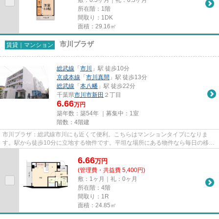
所在階：1階
間取り：1DK
面積：29.16㎡
市川プラザ
賃貸｜マンション
総武線
「
市川
」駅 徒歩10分
京成本線
「
市川真間
」駅 徒歩13分
総武線
「
本八幡
」駅 徒歩22分
千葉県
市川市
新田
２丁目
6.66
万円
築年数：築54年 ｜募集中：
1室
階数：4階建
市川プラザ：総武線市川にも近くて便利。こちらはマンションタイプになりま
す。駅から徒歩10分に立地する物件です。平坦な場所にある物件なら毎日の移動
も快適です。できるだけ早めに...
6.66
万
円
(管理費・共益費 5,400円)
敷：1ヶ月｜礼：0ヶ月
所在階：4階
間取り：1R
面積：24.85㎡