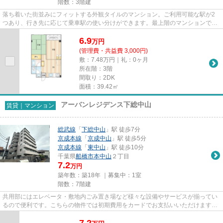
階数：3階建
落ち着いた街並みにフィットする外観タイルのマンション。ご利用可能な駅が2
つあり、行き先に応じて乗車駅の使い分けができます。最上階のマンションで
す。こちらは初期費用をカードで...
6.9
万
円
(管理費・共益費 3,000円)
敷：7.48万円｜礼：0ヶ月
所在階：3階
間取り：2DK
面積：39.42㎡
アーバンレジデンス下総中山
賃貸｜マンション
総武線
「
下総中山
」駅 徒歩7分
京成本線
「
京成中山
」駅 徒歩5分
京成本線
「
東中山
」駅 徒歩10分
千葉県
船橋市
本中山
２丁目
7.2
万円
築年数：築18年 ｜募集中：
1室
階数：7階建
共用部にはエレベータ・敷地内ごみ置き場など様々な設備やサービスが揃ってい
るので便利です。こちらの物件では初期費用をカードでお支払いいただけます。
通風良好なマンションは洗濯...
7.2