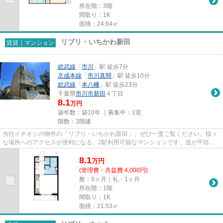
所在階：3階
間取り：1K
面積：24.64㎡
リブリ・いちかわ新田
賃貸｜マンション
総武線
「
市川
」駅 徒歩7分
京成本線
「
市川真間
」駅 徒歩10分
総武線
「
本八幡
」駅 徒歩23分
千葉県
市川市
新田
４丁目
8.1
万円
築年数：築10年 ｜募集中：
1室
階数：3階建
当社イチオシの物件の「リブリ・いちかわ新田」。ぜひ一度ご覧ください。様々
な場所へのアクセスが便利になる、2駅利用可能なマンションです。道が平坦だ
と買い物も快適にできますね。...
8.1
万
円
(管理費・共益費 4,000円)
敷：0ヶ月｜礼：1ヶ月
所在階：1階
間取り：1K
面積：21.53㎡