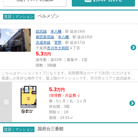
ベルメゾン
賃貸｜マンション
総武線
「
本八幡
」駅 徒歩19分
都営新宿線
「
本八幡
」駅 徒歩18分
京成本線
「
菅野
」駅 徒歩17分
千葉県
市川市
大和田
４丁目
5.3
万円
築年数：築33年 ｜募集中：
1室
階数：3階建
こちらはマンションタイプになります。初期費用はカードで決済いただけます。
風通しが良好な物件です。最上階のマンションです。市川市エリアと総武線本八
幡付近での賃貸マンション、...
5.3
万
円
(管理費・共益費 -)
敷：0ヶ月｜礼：1ヶ月
所在階：3階
間取り：1R
面積：24.01㎡
国府台三番館
賃貸｜マンション