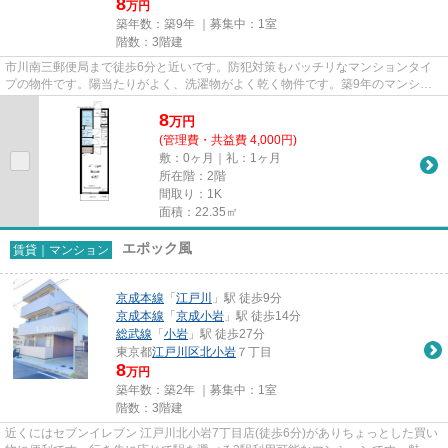
8
万円
築年数：築9年 ｜募集中：
1室
階数：3階建
市川南三郵便局まで徒歩6分と近いです。防犯対策もバッチリなマンションタイ
プの物件です。陽当たりがよく、洗濯物がよく乾く物件です。築9年のマンショ
ン。市川市エリアと総武線市川...
8
万
円
(管理費・共益費 4,000円)
敷：0ヶ月｜礼：1ヶ月
所在階：2階
間取り：1K
面積：22.35㎡
エポック風
賃貸｜マンション
京成本線
「
江戸川
」駅 徒歩9分
京成本線
「
京成小岩
」駅 徒歩14分
総武線
「
小岩
」駅 徒歩27分
東京都
江戸川区
北小岩
７丁目
8
万円
築年数：築2年 ｜募集中：
1室
階数：3階建
近くにはセブンイレブン 江戸川北小岩7丁目店(徒歩6分)がありちょっとした買い