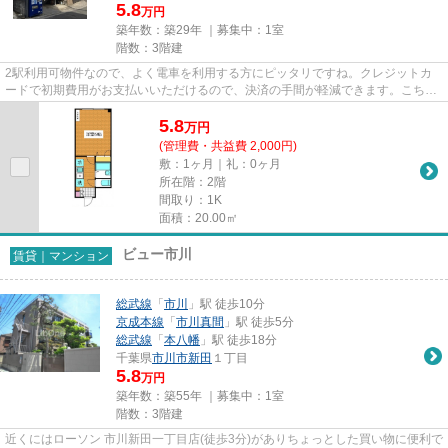
5.8
万円
築年数：築29年 ｜募集中：
1室
階数：3階建
2駅利用可物件なので、よく電車を利用する方にピッタリですね。クレジットカ
ードで初期費用がお支払いいただけるので、決済の手間が軽減できます。こちら
はマンションタイプになります...
5.8
万
円
(管理費・共益費 2,000円)
敷：1ヶ月｜礼：0ヶ月
所在階：2階
間取り：1K
面積：20.00㎡
ビュー市川
賃貸｜マンション
総武線
「
市川
」駅 徒歩10分
京成本線
「
市川真間
」駅 徒歩5分
総武線
「
本八幡
」駅 徒歩18分
千葉県
市川市
新田
１丁目
5.8
万円
築年数：築55年 ｜募集中：
1室
階数：3階建
近くにはローソン 市川新田一丁目店(徒歩3分)がありちょっとした買い物に便利で