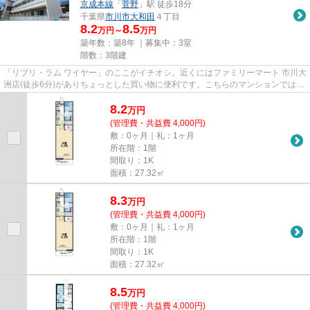
京成本線
「
菅野
」駅 徒歩18分
千葉県
市川市
大和田
４丁目
8.2
8.5
万円～
万円
築年数：築8年 ｜募集中：
3室
階数：3階建
「リブリ・ラム ワイヤー」のここがイチオシ。近くにはファミリーマート 市川大
洲店(徒歩6分)がありちょっとした買い物に便利です。こちらのマンションでは初
期費用をカードでお支払い...
8.2
万
円
(管理費・共益費 4,000円)
敷：0ヶ月｜礼：1ヶ月
所在階：1階
間取り：1K
面積：27.32㎡
8.3
万
円
(管理費・共益費 4,000円)
敷：0ヶ月｜礼：1ヶ月
所在階：1階
間取り：1K
面積：27.32㎡
8.5
万
円
(管理費・共益費 4,000円)