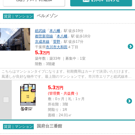
ベルメゾン
賃貸｜マンション
総武線
「
本八幡
」駅 徒歩19分
都営新宿線
「
本八幡
」駅 徒歩18分
京成本線
「
菅野
」駅 徒歩17分
千葉県
市川市
大和田
４丁目
5.3
万円
築年数：築33年 ｜募集中：
1室
階数：3階建
こちらはマンションタイプになります。初期費用はカードで決済いただけます。
風通しが良好な物件です。最上階のマンションです。市川市エリアと総武線本八
幡付近での賃貸マンション、...
5.3
万
円
(管理費・共益費 -)
敷：0ヶ月｜礼：1ヶ月
所在階：3階
間取り：1R
面積：24.01㎡
国府台三番館
賃貸｜マンション