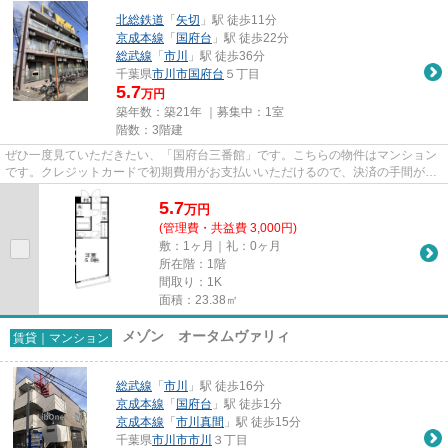
北総鉄道
「
矢切
」駅 徒歩11分
京成本線
「
国府台
」駅 徒歩22分
総武線
「
市川
」駅 徒歩36分
千葉県
市川市
国府台
５丁目
5.7
万円
築年数：築21年 ｜募集中：
1室
階数：3階建
ぜひ一度見ていただきたい、「国府台三番館」です。こちらの物件はマンション
です。クレジットカードで初期費用がお支払いいただけるので、決済の手間が軽
減できます。駅まで歩いて11...
5.7
万
円
(管理費・共益費 3,000円)
敷：1ヶ月｜礼：0ヶ月
所在階：1階
間取り：1K
面積：23.38㎡
メゾン オータムヴァリィ
賃貸｜マンション
総武線
「
市川
」駅 徒歩16分
京成本線
「
国府台
」駅 徒歩1分
京成本線
「
市川真間
」駅 徒歩15分
千葉県
市川市
市川
３丁目