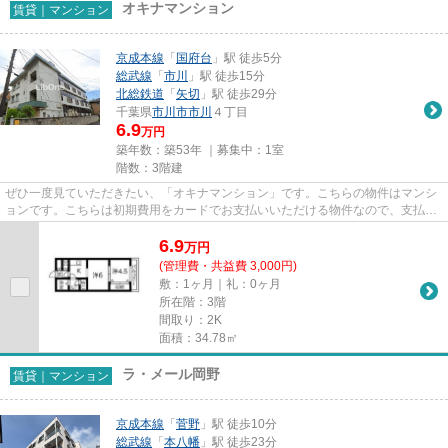
オキナマンション
賃貸｜マンション
京成本線
「
国府台
」駅 徒歩5分
総武線
「
市川
」駅 徒歩15分
北総鉄道
「
矢切
」駅 徒歩29分
千葉県
市川市
市川
４丁目
6.9
万円
築年数：築53年 ｜募集中：
1室
階数：3階建
ぜひ一度見ていただきたい、「オキナマンション」です。こちらの物件はマンシ
ョンです。こちらは初期費用をカードでお支払いいただける物件なので、支払い
手続きの手間が省けます。様...
6.9
万
円
(管理費・共益費 3,000円)
敷：1ヶ月｜礼：0ヶ月
所在階：3階
間取り：2K
面積：34.78㎡
ラ・メール岡野
賃貸｜マンション
京成本線
「
菅野
」駅 徒歩10分
総武線
「
本八幡
」駅 徒歩23分