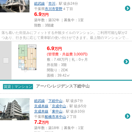
総武線
「
市川
」駅 徒歩24分
千葉県
市川市
菅野
４丁目
6.9
万円
築年数：築32年 ｜募集中：
1室
階数：3階建
落ち着いた街並みにフィットする外観タイルのマンション。ご利用可能な駅が2
つあり、行き先に応じて乗車駅の使い分けができます。最上階のマンションで
す。こちらは初期費用をカードで...
6.9
万
円
(管理費・共益費 3,000円)
敷：7.48万円｜礼：0ヶ月
所在階：3階
間取り：2DK
面積：39.42㎡
アーバンレジデンス下総中山
賃貸｜マンション
総武線
「
下総中山
」駅 徒歩7分
京成本線
「
京成中山
」駅 徒歩5分
京成本線
「
東中山
」駅 徒歩10分
千葉県
船橋市
本中山
２丁目
7.2
万円
築年数：築18年 ｜募集中：
1室