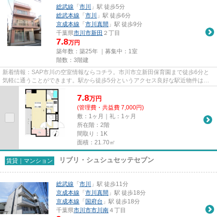
総武線
「
市川
」駅 徒歩5分
総武本線
「
市川
」駅 徒歩6分
京成本線
「
市川真間
」駅 徒歩9分
千葉県
市川市
新田
２丁目
7.8
万円
築年数：築25年 ｜募集中：
1室
階数：3階建
新着情報：SAP市川の空室情報ならコチラ。市川市立新田保育園まで徒歩6分と
気軽に通うことができます。駅から徒歩5分というアクセス良好な駅近物件はい
かがですか。こちらの物件では初...
7.8
万
円
(管理費・共益費 7,000円)
敷：1ヶ月｜礼：1ヶ月
所在階：2階
間取り：1K
面積：21.70㎡
リブリ・シュシュセッテセブン
賃貸｜マンション
総武線
「
市川
」駅 徒歩11分
京成本線
「
市川真間
」駅 徒歩18分
京成本線
「
国府台
」駅 徒歩18分
千葉県
市川市
市川南
４丁目