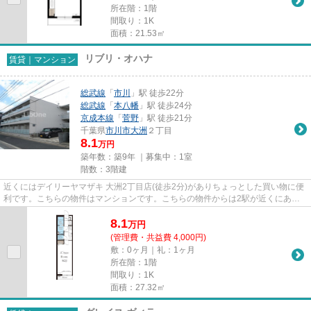
所在階：1階
間取り：1K
面積：21.53㎡
リブリ・オハナ
賃貸｜マンション
総武線
「
市川
」駅 徒歩22分
総武線
「
本八幡
」駅 徒歩24分
京成本線
「
菅野
」駅 徒歩21分
千葉県
市川市
大洲
２丁目
8.1
万円
築年数：築9年 ｜募集中：
1室
階数：3階建
近くにはデイリーヤマザキ 大洲2丁目店(徒歩2分)がありちょっとした買い物に便
利です。こちらの物件はマンションです。こちらの物件からは2駅が近くにあ
り、移動範囲も広がります。こ...
8.1
万
円
(管理費・共益費 4,000円)
敷：0ヶ月｜礼：1ヶ月
所在階：1階
間取り：1K
面積：27.32㎡