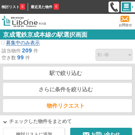
0
0
検討リスト
最近見た物件
お問合せ
京成電鉄京成本線の駅選択画面
募集中のみ表示
209
該当物件
件
99
空き数
件
駅で絞り込む
さらに条件を絞り込む
物件リクエスト
チェックした物件をまとめて
検討リストに追加
お問い合わせ