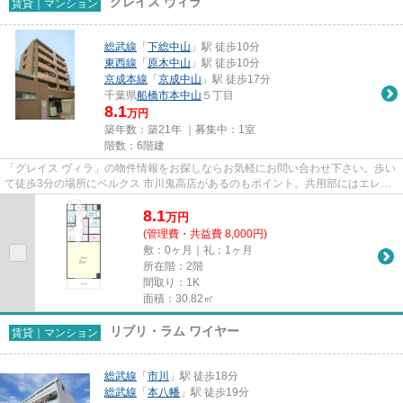
グレイス ヴィラ
賃貸｜マンション
総武線
「
下総中山
」駅 徒歩10分
東西線
「
原木中山
」駅 徒歩10分
京成本線
「
京成中山
」駅 徒歩17分
千葉県
船橋市
本中山
５丁目
8.1
万円
築年数：築21年 ｜募集中：
1室
階数：6階建
「グレイス ヴィラ」の物件情報をお探しならお気軽にお問い合わせ下さい。歩い
て徒歩3分の場所にベルクス 市川鬼高店があるのもポイント。共用部にはエレベ
ータ・敷地内ごみ置き場など...
8.1
万
円
(管理費・共益費 8,000円)
敷：0ヶ月｜礼：1ヶ月
所在階：2階
間取り：1K
面積：30.82㎡
リブリ・ラム ワイヤー
賃貸｜マンション
総武線
「
市川
」駅 徒歩18分
総武線
「
本八幡
」駅 徒歩19分