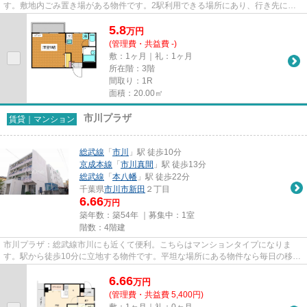
す。敷地内ごみ置き場がある物件です。2駅利用できる場所にあり、行き先に応
じて乗車駅の使い分けができ...
5.8
万
円
(管理費・共益費 -)
敷：1ヶ月｜礼：1ヶ月
所在階：3階
間取り：1R
面積：20.00㎡
市川プラザ
賃貸｜マンション
総武線
「
市川
」駅 徒歩10分
京成本線
「
市川真間
」駅 徒歩13分
総武線
「
本八幡
」駅 徒歩22分
千葉県
市川市
新田
２丁目
6.66
万円
築年数：築54年 ｜募集中：
1室
階数：4階建
市川プラザ：総武線市川にも近くて便利。こちらはマンションタイプになりま
す。駅から徒歩10分に立地する物件です。平坦な場所にある物件なら毎日の移動
も快適です。できるだけ早めに...
6.66
万
円
(管理費・共益費 5,400円)
敷：1ヶ月｜礼：0ヶ月