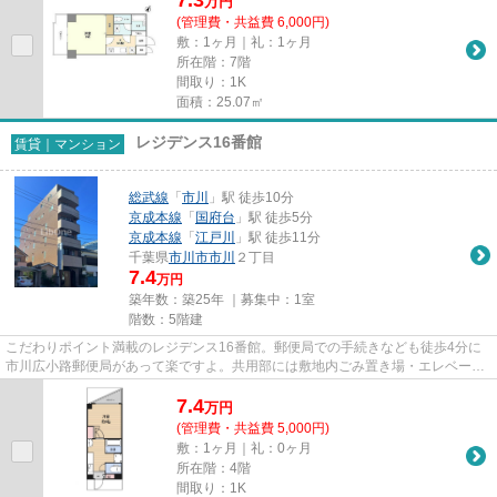
万
円
(管理費・共益費 6,000円)
敷：1ヶ月｜礼：1ヶ月
所在階：7階
間取り：1K
面積：25.07㎡
レジデンス16番館
賃貸｜マンション
総武線
「
市川
」駅 徒歩10分
京成本線
「
国府台
」駅 徒歩5分
京成本線
「
江戸川
」駅 徒歩11分
千葉県
市川市
市川
２丁目
7.4
万円
築年数：築25年 ｜募集中：
1室
階数：5階建
こだわりポイント満載のレジデンス16番館。郵便局での手続きなども徒歩4分に
市川広小路郵便局があって楽ですよ。共用部には敷地内ごみ置き場・エレベータ
など様々な設備やサービスが揃...
7.4
万
円
(管理費・共益費 5,000円)
敷：1ヶ月｜礼：0ヶ月
所在階：4階
間取り：1K