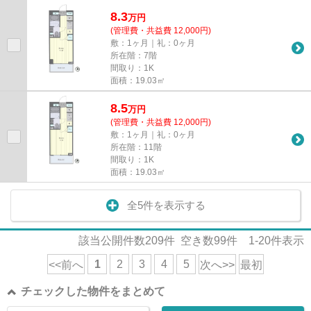
8.3
万
円
(管理費・共益費 12,000円)
敷：1ヶ月｜礼：0ヶ月
所在階：7階
間取り：1K
面積：19.03㎡
8.5
万
円
(管理費・共益費 12,000円)
敷：1ヶ月｜礼：0ヶ月
所在階：11階
間取り：1K
面積：19.03㎡
全5件を表示する
該当公開件数
209
件 空き数
99
件
1-20
件表示
1
2
3
4
5
<<前へ
次へ>>
最初
チェックした物件をまとめて