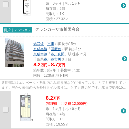
敷：0ヶ月｜礼：1ヶ月
所在階：2階
間取り：1K
面積：27.32㎡
グランカーサ市川国府台
賃貸｜マンション
総武線
「
市川
」駅 徒歩15分
京成本線
「
国府台
」駅 徒歩1分
京成本線
「
市川真間
」駅 徒歩15分
千葉県
市川市
市川
３丁目
8.2
8.7
万円～
万円
築年数：築7年 ｜募集中：
5室
階数：12階建 地下1階
共用部にはエレベータ・敷地内ごみ置き場などが揃っており、とても充実してい
ます。豊かな表情のある外観タイル張りは、とても魅力的です。駅まで徒歩15分
に立地する物件です。2018年...
8.2
万
円
(管理費・共益費 12,000円)
敷：1ヶ月｜礼：0ヶ月
所在階：4階
間取り：1K
面積：19.55㎡