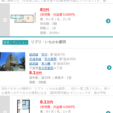
物に便利です。行き先に応じて駅を選べる2駅利用可能なマンションです。魅力
的な駅近の物件で、駅まで徒...
8
万
円
(管理費・共益費 5,000円)
敷：0ヶ月｜礼：2ヶ月
所在階：3階
間取り：1K
面積：24.64㎡
リブリ・いちかわ新田
賃貸｜マンション
総武線
「
市川
」駅 徒歩7分
京成本線
「
市川真間
」駅 徒歩10分
総武線
「
本八幡
」駅 徒歩23分
千葉県
市川市
新田
４丁目
8.1
万円
築年数：築10年 ｜募集中：
1室
階数：3階建
当社イチオシの物件の「リブリ・いちかわ新田」。ぜひ一度ご覧ください。様々
な場所へのアクセスが便利になる、2駅利用可能なマンションです。道が平坦だ
と買い物も快適にできますね。...
8.1
万
円
(管理費・共益費 4,000円)
敷：0ヶ月｜礼：1ヶ月