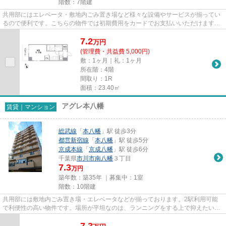
階数：7階建
共用部にはエレベータ・敷地内ごみ置き場など様々な設備やサービスが揃ってい
るので便利です。こちらの物件では初期費用をカードでお支払いいただけます。
通風良好なマンションは洗濯...
7.2
万
円
(管理費・共益費 5,000円)
敷：1ヶ月｜礼：1ヶ月
所在階：4階
間取り：1R
面積：23.40㎡
アグレ本八幡
賃貸｜マンション
総武線
「
本八幡
」駅 徒歩3分
都営新宿線
「
本八幡
」駅 徒歩5分
京成本線
「
京成八幡
」駅 徒歩6分
千葉県
市川市
南八幡
３丁目
7.3
万円
築年数：築35年 ｜募集中：
1室
階数：10階建
共用部には敷地内ごみ置き場・エレベータなどが揃っております。2駅利用可能
で利便性の高い物件です。場所が平坦なのは、ランニングをする上で抑えたいポ
イントですね。外観タイル張り...
7.3