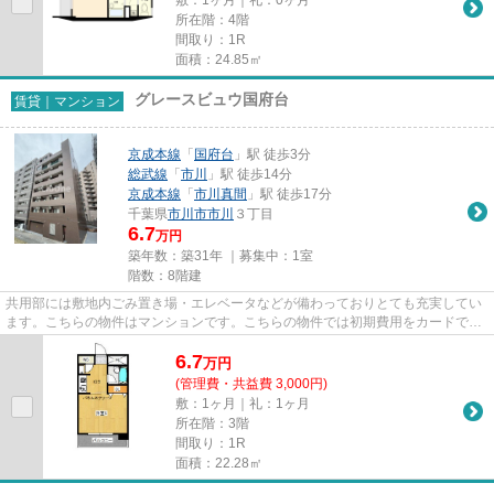
所在階：4階
間取り：1R
面積：24.85㎡
グレースビュウ国府台
賃貸｜マンション
京成本線
「
国府台
」駅 徒歩3分
総武線
「
市川
」駅 徒歩14分
京成本線
「
市川真間
」駅 徒歩17分
千葉県
市川市
市川
３丁目
6.7
万円
築年数：築31年 ｜募集中：
1室
階数：8階建
共用部には敷地内ごみ置き場・エレベータなどが備わっておりとても充実してい
ます。こちらの物件はマンションです。こちらの物件では初期費用をカードでお
支払いいただけます。2駅利用...
6.7
万
円
(管理費・共益費 3,000円)
敷：1ヶ月｜礼：1ヶ月
所在階：3階
間取り：1R
面積：22.28㎡