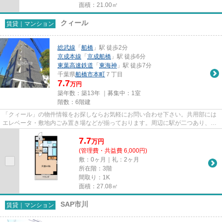
面積：21.00㎡
クィール
賃貸｜マンション
総武線
「
船橋
」駅 徒歩2分
京成本線
「
京成船橋
」駅 徒歩6分
東葉高速鉄道
「
東海神
」駅 徒歩7分
千葉県
船橋市
本町
７丁目
7.7
万円
築年数：築13年 ｜募集中：
1室
階数：6階建
「クィール」の物件情報をお探しならお気軽にお問い合わせ下さい。共用部には
エレベータ・敷地内ごみ置き場などが揃っております。周辺に駅が二つあり、交
通の利便性が高いです。徒歩2...
7.7
万
円
(管理費・共益費 6,000円)
敷：0ヶ月｜礼：2ヶ月
所在階：3階
間取り：1K
面積：27.08㎡
SAP市川
賃貸｜マンション