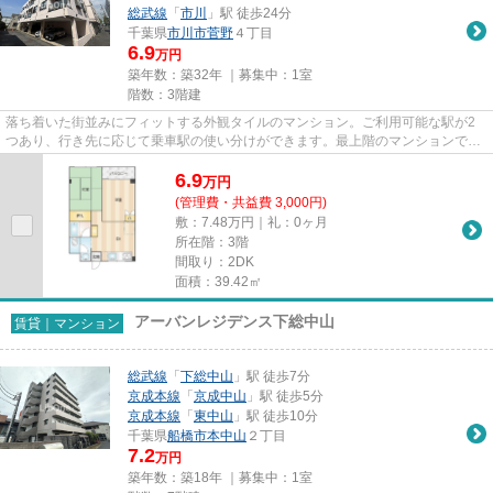
総武線
「
市川
」駅 徒歩24分
千葉県
市川市
菅野
４丁目
6.9
万円
築年数：築32年 ｜募集中：
1室
階数：3階建
落ち着いた街並みにフィットする外観タイルのマンション。ご利用可能な駅が2
つあり、行き先に応じて乗車駅の使い分けができます。最上階のマンションで
す。こちらは初期費用をカードで...
6.9
万
円
(管理費・共益費 3,000円)
敷：7.48万円｜礼：0ヶ月
所在階：3階
間取り：2DK
面積：39.42㎡
アーバンレジデンス下総中山
賃貸｜マンション
総武線
「
下総中山
」駅 徒歩7分
京成本線
「
京成中山
」駅 徒歩5分
京成本線
「
東中山
」駅 徒歩10分
千葉県
船橋市
本中山
２丁目
7.2
万円
築年数：築18年 ｜募集中：
1室