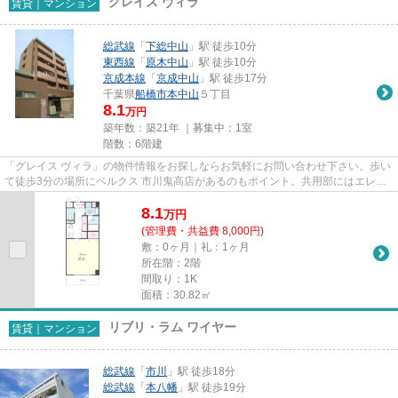
グレイス ヴィラ
賃貸｜マンション
総武線
「
下総中山
」駅 徒歩10分
東西線
「
原木中山
」駅 徒歩10分
京成本線
「
京成中山
」駅 徒歩17分
千葉県
船橋市
本中山
５丁目
8.1
万円
築年数：築21年 ｜募集中：
1室
階数：6階建
「グレイス ヴィラ」の物件情報をお探しならお気軽にお問い合わせ下さい。歩い
て徒歩3分の場所にベルクス 市川鬼高店があるのもポイント。共用部にはエレベ
ータ・敷地内ごみ置き場など...
8.1
万
円
(管理費・共益費 8,000円)
敷：0ヶ月｜礼：1ヶ月
所在階：2階
間取り：1K
面積：30.82㎡
リブリ・ラム ワイヤー
賃貸｜マンション
総武線
「
市川
」駅 徒歩18分
総武線
「
本八幡
」駅 徒歩19分