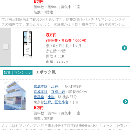
8
万円
築年数：築9年 ｜募集中：
1室
階数：3階建
市川南三郵便局まで徒歩6分と近いです。防犯対策もバッチリなマンションタイ
プの物件です。陽当たりがよく、洗濯物がよく乾く物件です。築9年のマンショ
ン。市川市エリアと総武線市川...
8
万
円
(管理費・共益費 4,000円)
敷：0ヶ月｜礼：1ヶ月
所在階：2階
間取り：1K
面積：22.35㎡
エポック風
賃貸｜マンション
京成本線
「
江戸川
」駅 徒歩9分
京成本線
「
京成小岩
」駅 徒歩14分
総武線
「
小岩
」駅 徒歩27分
東京都
江戸川区
北小岩
７丁目
8
万円
築年数：築2年 ｜募集中：
1室
階数：3階建
近くにはセブンイレブン 江戸川北小岩7丁目店(徒歩6分)がありちょっとした買い