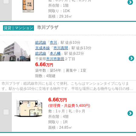
所在階：1階
間取り：1DK
面積：29.16㎡
市川プラザ
賃貸｜マンション
総武線
「
市川
」駅 徒歩10分
京成本線
「
市川真間
」駅 徒歩13分
総武線
「
本八幡
」駅 徒歩22分
千葉県
市川市
新田
２丁目
6.66
万円
築年数：築54年 ｜募集中：
1室
階数：4階建
市川プラザ：総武線市川にも近くて便利。こちらはマンションタイプになりま
す。駅から徒歩10分に立地する物件です。平坦な場所にある物件なら毎日の移動
も快適です。できるだけ早めに...
6.66
万
円
(管理費・共益費 5,400円)
敷：1ヶ月｜礼：0ヶ月
所在階：4階
間取り：1R
面積：24.85㎡