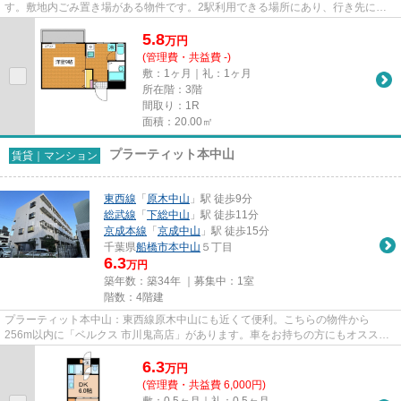
す。敷地内ごみ置き場がある物件です。2駅利用できる場所にあり、行き先に応
じて乗車駅の使い分けができ...
5.8
万
円
(管理費・共益費 -)
敷：1ヶ月｜礼：1ヶ月
所在階：3階
間取り：1R
面積：20.00㎡
プラーティット本中山
賃貸｜マンション
東西線
「
原木中山
」駅 徒歩9分
総武線
「
下総中山
」駅 徒歩11分
京成本線
「
京成中山
」駅 徒歩15分
千葉県
船橋市
本中山
５丁目
6.3
万円
築年数：築34年 ｜募集中：
1室
階数：4階建
プラーティット本中山：東西線原木中山にも近くて便利。こちらの物件から
256m以内に「ベルクス 市川鬼高店」があります。車をお持ちの方にもオススメ
の、自走式駐車場を利用できる物件...
6.3
万
円
(管理費・共益費 6,000円)
敷：0.5ヶ月｜礼：0.5ヶ月