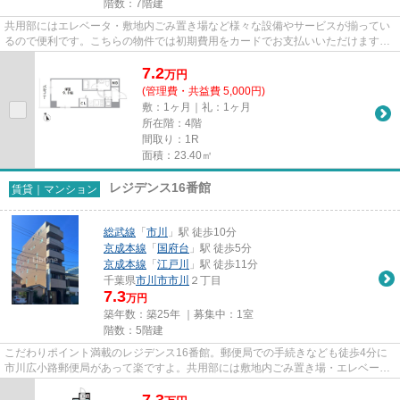
階数：7階建
共用部にはエレベータ・敷地内ごみ置き場など様々な設備やサービスが揃ってい
るので便利です。こちらの物件では初期費用をカードでお支払いいただけます。
通風良好なマンションは洗濯...
7.2
万
円
(管理費・共益費 5,000円)
敷：1ヶ月｜礼：1ヶ月
所在階：4階
間取り：1R
面積：23.40㎡
レジデンス16番館
賃貸｜マンション
総武線
「
市川
」駅 徒歩10分
京成本線
「
国府台
」駅 徒歩5分
京成本線
「
江戸川
」駅 徒歩11分
千葉県
市川市
市川
２丁目
7.3
万円
築年数：築25年 ｜募集中：
1室
階数：5階建
こだわりポイント満載のレジデンス16番館。郵便局での手続きなども徒歩4分に
市川広小路郵便局があって楽ですよ。共用部には敷地内ごみ置き場・エレベータ
など様々な設備やサービスが揃...
7.3