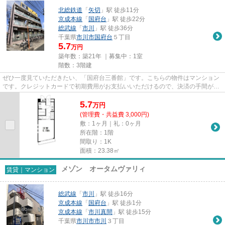
北総鉄道
「
矢切
」駅 徒歩11分
京成本線
「
国府台
」駅 徒歩22分
総武線
「
市川
」駅 徒歩36分
千葉県
市川市
国府台
５丁目
5.7
万円
築年数：築21年 ｜募集中：
1室
階数：3階建
ぜひ一度見ていただきたい、「国府台三番館」です。こちらの物件はマンション
です。クレジットカードで初期費用がお支払いいただけるので、決済の手間が軽
減できます。駅まで歩いて11...
5.7
万
円
(管理費・共益費 3,000円)
敷：1ヶ月｜礼：0ヶ月
所在階：1階
間取り：1K
面積：23.38㎡
メゾン オータムヴァリィ
賃貸｜マンション
総武線
「
市川
」駅 徒歩16分
京成本線
「
国府台
」駅 徒歩1分
京成本線
「
市川真間
」駅 徒歩15分
千葉県
市川市
市川
３丁目