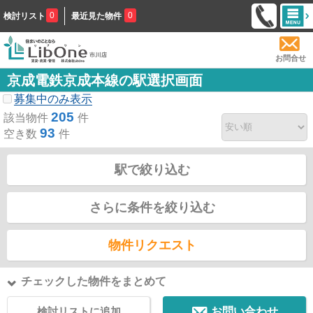
0
0
検討リスト
最近見た物件
お問合せ
京成電鉄京成本線の駅選択画面
募集中のみ表示
205
該当物件
件
93
空き数
件
駅で絞り込む
さらに条件を絞り込む
物件リクエスト
チェックした物件をまとめて
検討リストに追加
お問い合わせ