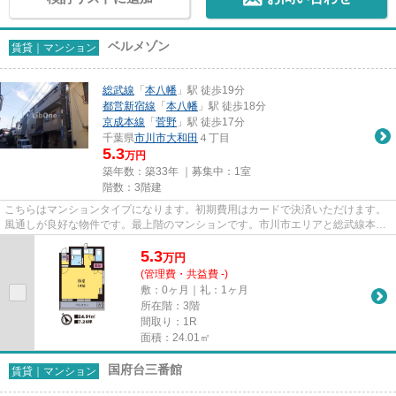
ベルメゾン
賃貸｜マンション
総武線
「
本八幡
」駅 徒歩19分
都営新宿線
「
本八幡
」駅 徒歩18分
京成本線
「
菅野
」駅 徒歩17分
千葉県
市川市
大和田
４丁目
5.3
万円
築年数：築33年 ｜募集中：
1室
階数：3階建
こちらはマンションタイプになります。初期費用はカードで決済いただけます。
風通しが良好な物件です。最上階のマンションです。市川市エリアと総武線本八
幡付近での賃貸マンション、...
5.3
万
円
(管理費・共益費 -)
敷：0ヶ月｜礼：1ヶ月
所在階：3階
間取り：1R
面積：24.01㎡
国府台三番館
賃貸｜マンション