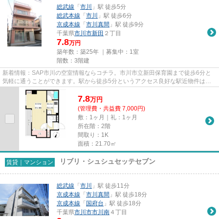
総武線
「
市川
」駅 徒歩5分
総武本線
「
市川
」駅 徒歩6分
京成本線
「
市川真間
」駅 徒歩9分
千葉県
市川市
新田
２丁目
7.8
万円
築年数：築25年 ｜募集中：
1室
階数：3階建
新着情報：SAP市川の空室情報ならコチラ。市川市立新田保育園まで徒歩6分と
気軽に通うことができます。駅から徒歩5分というアクセス良好な駅近物件はい
かがですか。こちらの物件では初...
7.8
万
円
(管理費・共益費 7,000円)
敷：1ヶ月｜礼：1ヶ月
所在階：2階
間取り：1K
面積：21.70㎡
リブリ・シュシュセッテセブン
賃貸｜マンション
総武線
「
市川
」駅 徒歩11分
京成本線
「
市川真間
」駅 徒歩18分
京成本線
「
国府台
」駅 徒歩18分
千葉県
市川市
市川南
４丁目