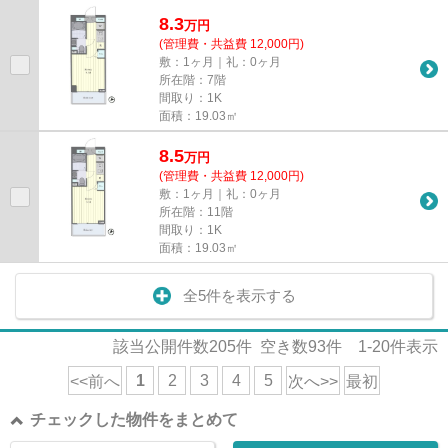
8.3
万
円
(管理費・共益費 12,000円)
敷：1ヶ月｜礼：0ヶ月
所在階：7階
間取り：1K
面積：19.03㎡
8.5
万
円
(管理費・共益費 12,000円)
敷：1ヶ月｜礼：0ヶ月
所在階：11階
間取り：1K
面積：19.03㎡
全5件を表示する
該当公開件数
205
件 空き数
93
件
1-20
件表示
1
2
3
4
5
<<前へ
次へ>>
最初
チェックした物件をまとめて