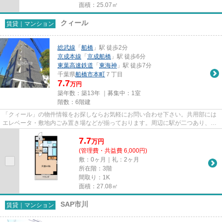
面積：25.07㎡
クィール
賃貸｜マンション
総武線
「
船橋
」駅 徒歩2分
京成本線
「
京成船橋
」駅 徒歩6分
東葉高速鉄道
「
東海神
」駅 徒歩7分
千葉県
船橋市
本町
７丁目
7.7
万円
築年数：築13年 ｜募集中：
1室
階数：6階建
「クィール」の物件情報をお探しならお気軽にお問い合わせ下さい。共用部には
エレベータ・敷地内ごみ置き場などが揃っております。周辺に駅が二つあり、交
通の利便性が高いです。徒歩2...
7.7
万
円
(管理費・共益費 6,000円)
敷：0ヶ月｜礼：2ヶ月
所在階：3階
間取り：1K
面積：27.08㎡
SAP市川
賃貸｜マンション