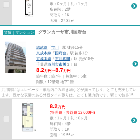
敷：0ヶ月｜礼：1ヶ月
所在階：2階
間取り：1K
面積：27.32㎡
グランカーサ市川国府台
賃貸｜マンション
総武線
「
市川
」駅 徒歩15分
京成本線
「
国府台
」駅 徒歩1分
京成本線
「
市川真間
」駅 徒歩15分
千葉県
市川市
市川
３丁目
8.2
8.7
万円～
万円
築年数：築7年 ｜募集中：
5室
階数：12階建 地下1階
共用部にはエレベータ・敷地内ごみ置き場などが揃っており、とても充実してい
ます。豊かな表情のある外観タイル張りは、とても魅力的です。駅まで徒歩15分
に立地する物件です。2018年...
8.2
万
円
(管理費・共益費 12,000円)
敷：1ヶ月｜礼：0ヶ月
所在階：4階
間取り：1K
面積：19.55㎡