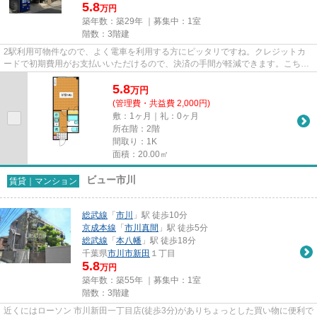
5.8
万円
築年数：築29年 ｜募集中：
1室
階数：3階建
2駅利用可物件なので、よく電車を利用する方にピッタリですね。クレジットカ
ードで初期費用がお支払いいただけるので、決済の手間が軽減できます。こちら
はマンションタイプになります...
5.8
万
円
(管理費・共益費 2,000円)
敷：1ヶ月｜礼：0ヶ月
所在階：2階
間取り：1K
面積：20.00㎡
ビュー市川
賃貸｜マンション
総武線
「
市川
」駅 徒歩10分
京成本線
「
市川真間
」駅 徒歩5分
総武線
「
本八幡
」駅 徒歩18分
千葉県
市川市
新田
１丁目
5.8
万円
築年数：築55年 ｜募集中：
1室
階数：3階建
近くにはローソン 市川新田一丁目店(徒歩3分)がありちょっとした買い物に便利で