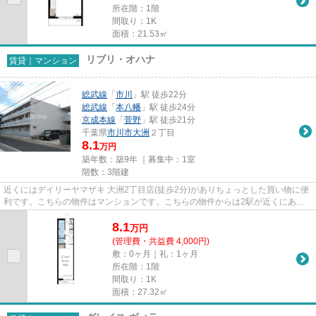
所在階：1階
間取り：1K
面積：21.53㎡
リブリ・オハナ
賃貸｜マンション
総武線
「
市川
」駅 徒歩22分
総武線
「
本八幡
」駅 徒歩24分
京成本線
「
菅野
」駅 徒歩21分
千葉県
市川市
大洲
２丁目
8.1
万円
築年数：築9年 ｜募集中：
1室
階数：3階建
近くにはデイリーヤマザキ 大洲2丁目店(徒歩2分)がありちょっとした買い物に便
利です。こちらの物件はマンションです。こちらの物件からは2駅が近くにあ
り、移動範囲も広がります。こ...
8.1
万
円
(管理費・共益費 4,000円)
敷：0ヶ月｜礼：1ヶ月
所在階：1階
間取り：1K
面積：27.32㎡