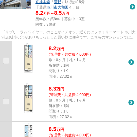
京成本線
「
菅野
」駅 徒歩18分
千葉県
市川市
大和田
４丁目
8.2
8.5
万円～
万円
築年数：築8年 ｜募集中：
3室
階数：3階建
「リブリ・ラム ワイヤー」のここがイチオシ。近くにはファミリーマート 市川大
洲店(徒歩6分)がありちょっとした買い物に便利です。こちらのマンションでは初
期費用をカードでお支払い...
8.2
万
円
(管理費・共益費 4,000円)
敷：0ヶ月｜礼：1ヶ月
所在階：1階
間取り：1K
面積：27.32㎡
8.3
万
円
(管理費・共益費 4,000円)
敷：0ヶ月｜礼：1ヶ月
所在階：1階
間取り：1K
面積：27.32㎡
8.5
万
円
(管理費・共益費 4,000円)