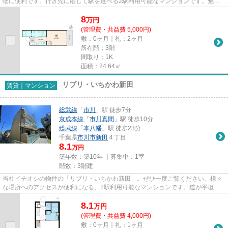
物に便利です。行き先に応じて駅を選べる2駅利用可能なマンションです。魅力
的な駅近の物件で、駅まで徒...
8
万
円
(管理費・共益費 5,000円)
敷：0ヶ月｜礼：2ヶ月
所在階：3階
間取り：1K
面積：24.64㎡
リブリ・いちかわ新田
賃貸｜マンション
総武線
「
市川
」駅 徒歩7分
京成本線
「
市川真間
」駅 徒歩10分
総武線
「
本八幡
」駅 徒歩23分
千葉県
市川市
新田
４丁目
8.1
万円
築年数：築10年 ｜募集中：
1室
階数：3階建
当社イチオシの物件の「リブリ・いちかわ新田」。ぜひ一度ご覧ください。様々
な場所へのアクセスが便利になる、2駅利用可能なマンションです。道が平坦だ
と買い物も快適にできますね。...
8.1
万
円
(管理費・共益費 4,000円)
敷：0ヶ月｜礼：1ヶ月