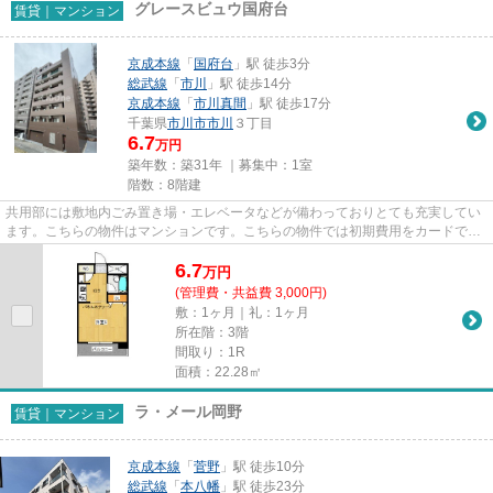
グレースビュウ国府台
賃貸｜マンション
京成本線
「
国府台
」駅 徒歩3分
総武線
「
市川
」駅 徒歩14分
京成本線
「
市川真間
」駅 徒歩17分
千葉県
市川市
市川
３丁目
6.7
万円
築年数：築31年 ｜募集中：
1室
階数：8階建
共用部には敷地内ごみ置き場・エレベータなどが備わっておりとても充実してい
ます。こちらの物件はマンションです。こちらの物件では初期費用をカードでお
支払いいただけます。2駅利用...
6.7
万
円
(管理費・共益費 3,000円)
敷：1ヶ月｜礼：1ヶ月
所在階：3階
間取り：1R
面積：22.28㎡
ラ・メール岡野
賃貸｜マンション
京成本線
「
菅野
」駅 徒歩10分
総武線
「
本八幡
」駅 徒歩23分