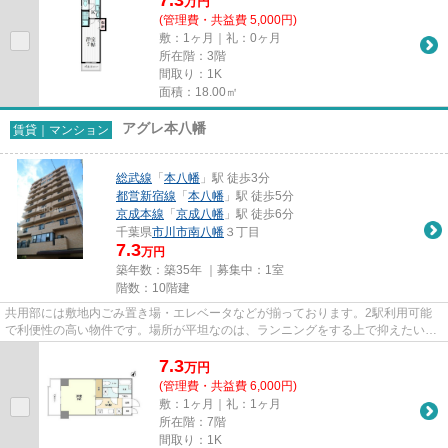
万
円
(管理費・共益費 5,000円)
敷：1ヶ月｜礼：0ヶ月
所在階：3階
間取り：1K
面積：18.00㎡
アグレ本八幡
賃貸｜マンション
総武線
「
本八幡
」駅 徒歩3分
都営新宿線
「
本八幡
」駅 徒歩5分
京成本線
「
京成八幡
」駅 徒歩6分
千葉県
市川市
南八幡
３丁目
7.3
万円
築年数：築35年 ｜募集中：
1室
階数：10階建
共用部には敷地内ごみ置き場・エレベータなどが揃っております。2駅利用可能
で利便性の高い物件です。場所が平坦なのは、ランニングをする上で抑えたいポ
イントですね。外観タイル張り...
7.3
万
円
(管理費・共益費 6,000円)
敷：1ヶ月｜礼：1ヶ月
所在階：7階
間取り：1K