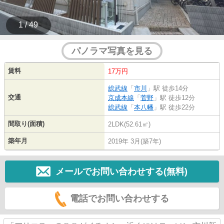
1 / 49
パノラマ写真を見る
賃料
17万円
総武線
「
市川
」駅 徒歩14分
交通
京成本線
「
菅野
」駅 徒歩12分
総武線
「
本八幡
」駅 徒歩22分
間取り(面積)
2LDK(52.61㎡)
築年月
2019年 3月(築7年)
メールでお問い合わせする(無料)
電話でお問い合わせする