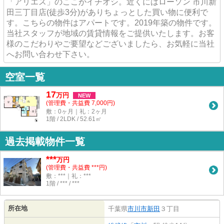
「アリエス」のここがイチオシ。近くにはローソン 市川新
田三丁目店(徒歩3分)がありちょっとした買い物に便利で
す。こちらの物件はアパートです。2019年築の物件です。
当社スタッフが地域の賃貸情報をご提供いたします。お客
様のこだわりやご要望などございましたら、お気軽に当社
へお問い合わせ下さい。
空室一覧
17
万
円
NEW
(管理費・共益費 7,000円)
敷：0ヶ月｜礼：2ヶ月
1階 / 2LDK / 52.61㎡
過去掲載物件一覧
***
万円
(管理費・共益費 ***円)
敷：***｜礼：***
1階 / *** / ***
所在地
千葉県
市川市
新田
３丁目