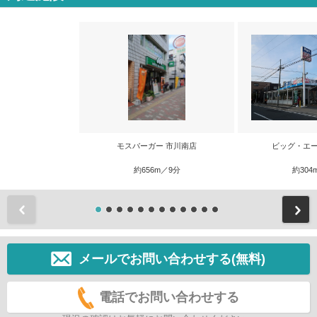
モスバーガー 市川南店
ビッグ・エー
約656m／9分
約304
前
メールでお問い合わせする(無料)
電話でお問い合わせする