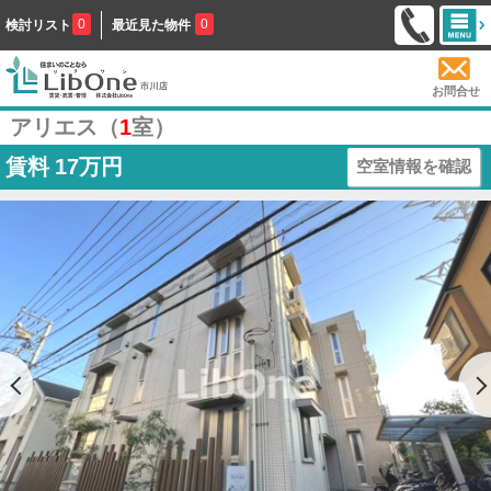
0
0
検討リスト
最近見た物件
お問合せ
アリエス（
1
室）
賃料
17万円
空室情報を確認