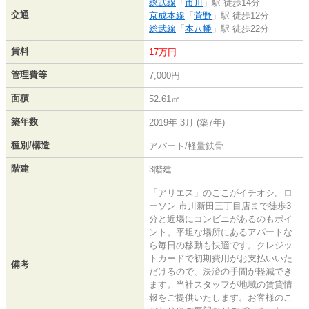
総武線
「
市川
」駅 徒歩14分
交通
京成本線
「
菅野
」駅 徒歩12分
総武線
「
本八幡
」駅 徒歩22分
賃料
17万円
管理費等
7,000円
面積
52.61㎡
築年数
2019年 3月 (築7年)
種別/構造
アパート/軽量鉄骨
階建
3階建
「アリエス」のここがイチオシ。ロ
ーソン 市川新田三丁目店まで徒歩3
分と近場にコンビニがあるのもポイ
ント。平坦な場所にあるアパートな
ら毎日の移動も快適です。クレジッ
トカードで初期費用がお支払いいた
備考
だけるので、決済の手間が軽減でき
ます。当社スタッフが地域の賃貸情
報をご提供いたします。お客様のこ