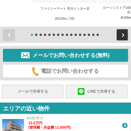
ローソンストア100
ファミリーマート 市川インター店
目
約395
約215m／3分
前
メールでお問い合わせする(無料)
電話でお問い合わせする
メールで共有する
LINEで共有する
エリアの近い物件
KAZU市川
15.5
万
円
(管理費・共益費 11,000円)