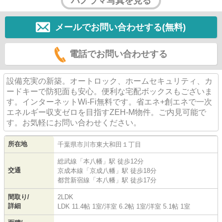
パノラマ写真を見る
メールでお問い合わせする(無料)
電話でお問い合わせする
設備充実の新築。オートロック、ホームセキュリティ、カ
ードキーで防犯面も安心。便利な宅配ボックスもございま
す。インターネットWi-Fi無料です。省エネ+創エネで一次
エネルギー収支ゼロを目指すZEH-M物件。ご内見可能で
す。お気軽にお問い合わせください。
所在地
千葉県
市川市
東大和田
１丁目
総武線
「
本八幡
」駅 徒歩12分
交通
京成本線
「
京成八幡
」駅 徒歩18分
都営新宿線
「
本八幡
」駅 徒歩17分
間取り/
2LDK
詳細
LDK 11.4帖 1室
/
洋室 6.2帖 1室
/
洋室 5.1帖 1室