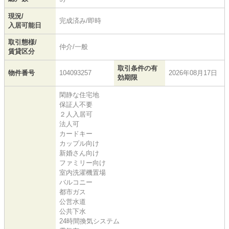
現況/
完成済み/即時
入居可能日
取引態様/
仲介/一般
賃貸区分
取引条件の有
物件番号
104093257
2026年08月17日
効期限
閑静な住宅地
保証人不要
２人入居可
法人可
カードキー
カップル向け
新婚さん向け
ファミリー向け
室内洗濯機置場
バルコニー
都市ガス
公営水道
公共下水
24時間換気システム