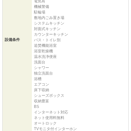
電気有
機械警備
駐輪場
敷地内ごみ置き場
システムキッチン
対面式キッチン
カウンターキッチン
設備条件
バス・トイレ別
追焚機能浴室
浴室乾燥機
温水洗浄便座
洗面台
シャワー
独立洗面台
浴槽
エアコン
床下収納
シューズボックス
収納豊富
BS
インターネット対応
ネット使用料無料
オートロック
TVモニタ付インターホン