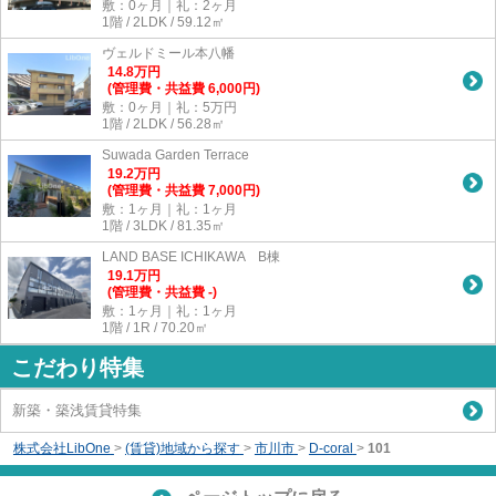
敷：0ヶ月｜礼：2ヶ月
1階 / 2LDK / 59.12㎡
ヴェルドミール本八幡
14.8
万
円
(管理費・共益費 6,000円)
敷：0ヶ月｜礼：5万円
1階 / 2LDK / 56.28㎡
Suwada Garden Terrace
19.2
万
円
(管理費・共益費 7,000円)
敷：1ヶ月｜礼：1ヶ月
1階 / 3LDK / 81.35㎡
LAND BASE ICHIKAWA B棟
19.1
万
円
(管理費・共益費 -)
敷：1ヶ月｜礼：1ヶ月
1階 / 1R / 70.20㎡
こだわり特集
新築・築浅賃貸特集
株式会社LibOne
>
(賃貸)地域から探す
>
市川市
>
D-coral
>
101