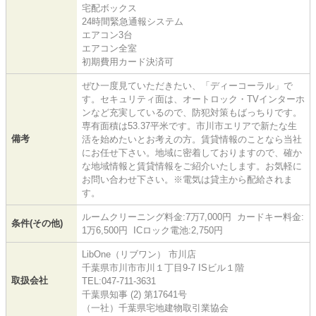
宅配ボックス
24時間緊急通報システム
エアコン3台
エアコン全室
初期費用カード決済可
ぜひ一度見ていただきたい、「ディーコーラル」で
す。セキュリティ面は、オートロック・TVインターホ
ンなど充実しているので、防犯対策もばっちりです。
専有面積は53.37平米です。市川市エリアで新たな生
備考
活を始めたいとお考えの方。賃貸情報のことなら当社
にお任せ下さい。地域に密着しておりますので、確か
な地域情報と賃貸情報をご紹介いたします。お気軽に
お問い合わせ下さい。※電気は貸主から配給されま
す。
ルームクリーニング料金:7万7,000円 カードキー料金:
条件(その他)
1万6,500円 ICロック電池:2,750円
LibOne（リブワン） 市川店
千葉県市川市市川１丁目9-7 ISビル１階
取扱会社
TEL:047-711-3631
千葉県知事 (2) 第17641号
（一社）千葉県宅地建物取引業協会