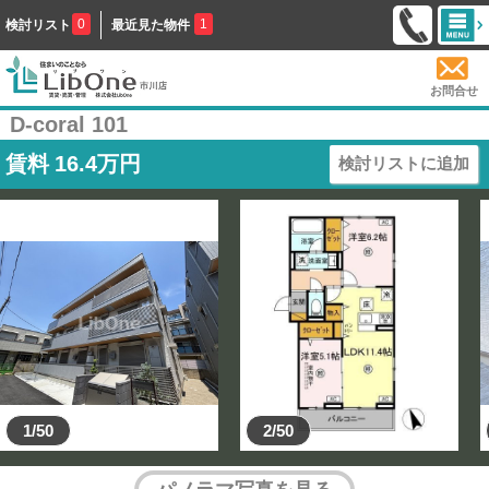
0
1
検討リスト
最近見た物件
お問合せ
D-coral 101
賃料
16.4
万円
検討リストに追加
1/50
2/50