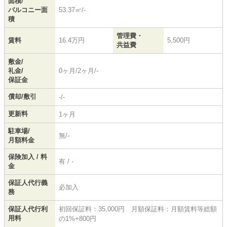
面積/
バルコニー面
53.37㎡/-
積
管理費・
賃料
16.4万円
5,500円
共益費
敷金/
礼金/
0ヶ月/2ヶ月/-
保証金
償却/敷引
-/-
更新料
1ヶ月
駐車場/
無/-
月額料金
保険加入 / 料
有 / -
金
保証人代行義
必加入
務
保証人代行利
初回保証料：35,000円 月額保証料：月額賃料等総額
用料
の1%+800円