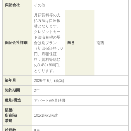
保証会社
その他
月額賃料等の支
払方法は口座振
替となります。
クレジットカー
ド決済希望の場
保証会社詳細
向き
合は別プラン
南西
（初回保証料：0
円、月額保証
料：賃料等総額
の3.4%+800円）
となります。
築年月
2026年 6月 (新築)
契約期間
2年
種別/構造
アパート/軽量鉄骨
部屋/
所在階/
101/1階/3階建
階建
総戸数
9戸