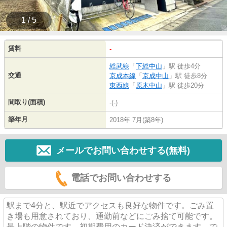
1 / 5
賃料
-
総武線
「
下総中山
」駅 徒歩4分
交通
京成本線
「
京成中山
」駅 徒歩8分
東西線
「
原木中山
」駅 徒歩20分
間取り(面積)
-(-)
築年月
2018年 7月(築8年)
メールでお問い合わせする(無料)
電話でお問い合わせする
駅まで4分と、駅近でアクセスも良好な物件です。ごみ置
き場も用意されており、通勤前などにごみ捨て可能です。
最上階の物件です。初期費用のカード決済ができます。で