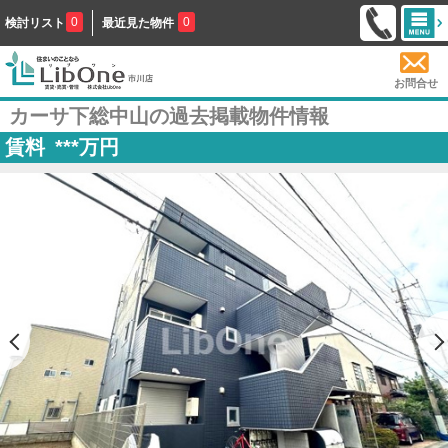
0
0
検討リスト
最近見た物件
お問合せ
カーサ下総中山の過去掲載物件情報
賃料
***
万円