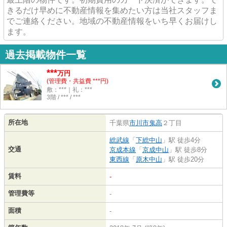
きるだけ早めに不動産情報を集めたい方は当社スタッフま
でご連絡ください。地域の不動産情報をいち早くお届けし
ます。
過去掲載物件一覧
***
万円
(管理費・共益費 ***円)
敷：***｜礼：***
3階 / *** / ***
所在地
千葉県
市川市
鬼高
２丁目
総武線
「
下総中山
」駅 徒歩4分
交通
京成本線
「
京成中山
」駅 徒歩8分
東西線
「
原木中山
」駅 徒歩20分
賃料
-
管理費等
-
面積
-