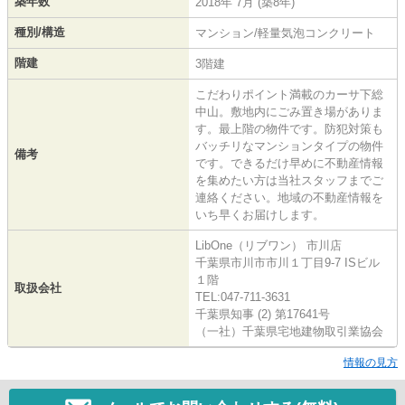
築年数
2018年 7月 (築8年)
種別/構造
マンション/軽量気泡コンクリート
階建
3階建
こだわりポイント満載のカーサ下総
中山。敷地内にごみ置き場がありま
す。最上階の物件です。防犯対策も
バッチリなマンションタイプの物件
備考
です。できるだけ早めに不動産情報
を集めたい方は当社スタッフまでご
連絡ください。地域の不動産情報を
いち早くお届けします。
LibOne（リブワン） 市川店
千葉県市川市市川１丁目9-7 ISビル
１階
取扱会社
TEL:047-711-3631
千葉県知事 (2) 第17641号
（一社）千葉県宅地建物取引業協会
情報の見方