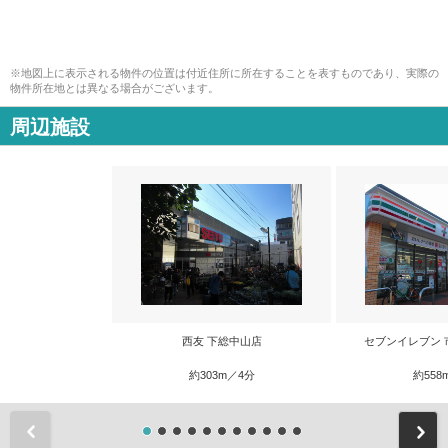
※地図上に表示される物件の位置は付近住所に所在することを表すものであり、実際の
物件所在地とは異なる場合がございます。
周辺施設
西友 下総中山店
セブンイレブン 
約303m／4分
約558
前