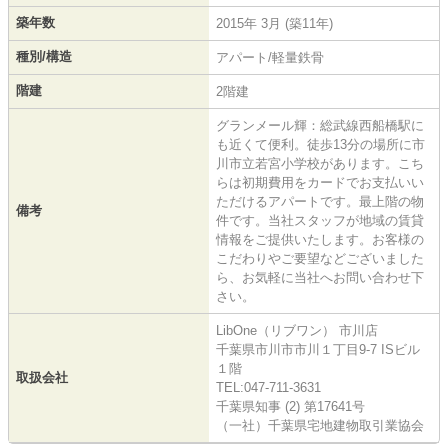
築年数
2015年 3月 (築11年)
種別/構造
アパート/軽量鉄骨
階建
2階建
グランメール輝：総武線西船橋駅に
も近くて便利。徒歩13分の場所に市
川市立若宮小学校があります。こち
らは初期費用をカードでお支払いい
ただけるアパートです。最上階の物
備考
件です。当社スタッフが地域の賃貸
情報をご提供いたします。お客様の
こだわりやご要望などございました
ら、お気軽に当社へお問い合わせ下
さい。
LibOne（リブワン） 市川店
千葉県市川市市川１丁目9-7 ISビル
１階
取扱会社
TEL:047-711-3631
千葉県知事 (2) 第17641号
（一社）千葉県宅地建物取引業協会