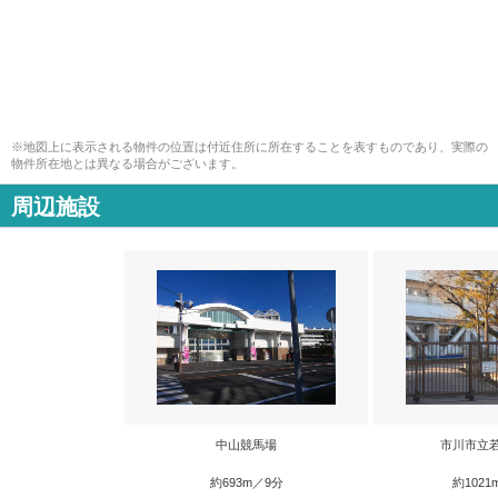
※地図上に表示される物件の位置は付近住所に所在することを表すものであり、実際の
物件所在地とは異なる場合がございます。
周辺施設
中山競馬場
市川市立
約693m／9分
約1021