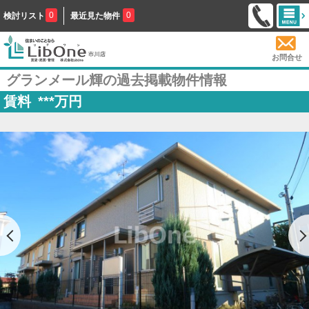
0
0
検討リスト
最近見た物件
お問合せ
グランメール輝の過去掲載物件情報
賃料
***
万円