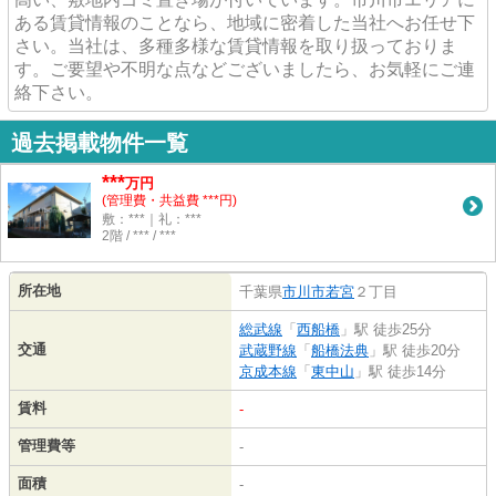
ある賃貸情報のことなら、地域に密着した当社へお任せ下
さい。当社は、多種多様な賃貸情報を取り扱っておりま
す。ご要望や不明な点などございましたら、お気軽にご連
絡下さい。
過去掲載物件一覧
***
万円
(管理費・共益費 ***円)
敷：***｜礼：***
2階 / *** / ***
所在地
千葉県
市川市
若宮
２丁目
総武線
「
西船橋
」駅 徒歩25分
交通
武蔵野線
「
船橋法典
」駅 徒歩20分
京成本線
「
東中山
」駅 徒歩14分
賃料
-
管理費等
-
面積
-