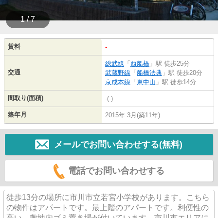
1 / 7
賃料
-
総武線
「
西船橋
」駅 徒歩25分
交通
武蔵野線
「
船橋法典
」駅 徒歩20分
京成本線
「
東中山
」駅 徒歩14分
間取り(面積)
-(-)
築年月
2015年 3月(築11年)
メールでお問い合わせする(無料)
電話でお問い合わせする
徒歩13分の場所に市川市立若宮小学校があります。こちら
の物件はアパートです。最上階のアパートです。利便性の
高い、敷地内ゴミ置き場が付いています。市川市エリアに