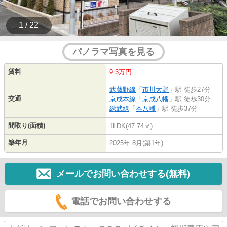
1 / 22
パノラマ写真を見る
賃料
9.3万円
武蔵野線
「
市川大野
」駅 徒歩27分
交通
京成本線
「
京成八幡
」駅 徒歩30分
総武線
「
本八幡
」駅 徒歩37分
間取り(面積)
1LDK(47.74㎡)
築年月
2025年 8月(築1年)
メールでお問い合わせする(無料)
電話でお問い合わせする