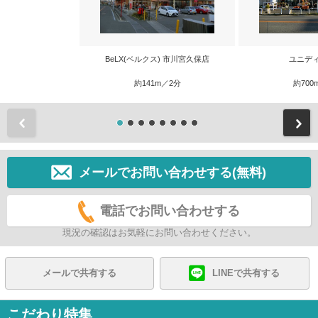
BeLX(ベルクス) 市川宮久保店
ユニデ
約141m／2分
約700
前
メールでお問い合わせする(無料)
電話でお問い合わせする
現況の確認はお気軽にお問い合わせください。
メールで共有する
LINEで共有する
こだわり特集