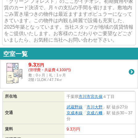
「グリーン フォレスト」のここがイチオシ。初期費用や家
賃のカード決済で、月々の支払の手間を省けます。敷地内
ごみ置き場つきの物件は最近ますますポピュラーになって
きています。この物件は内観も綺麗で設備も充実した、
2025年築となっています。当社スタッフが地域の賃貸情報
をご提供いたします。お客様のこだわりやご要望などござ
いましたら、お気軽に当社へお問い合わせ下さい。
空室一覧
9.3
万
円
(管理費・共益費 4,100円)
敷：0ヶ月｜礼：1ヶ月
2階 / 1LDK / 47.74㎡
所在地
千葉県
市川市
宮久保
４丁目
武蔵野線
「
市川大野
」駅 徒歩27分
交通
京成本線
「
京成八幡
」駅 徒歩30～37
分
賃料
9.3万円