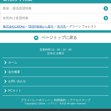
新築・築浅賃貸特集
女性向け賃貸特集
株式会社LibOne
>
(賃貸)地域から探す
>
市川市
>
グリーン フォレスト
ページトップに戻る
営業時間:10：00～19：00
定休日:水曜日
ホーム
会社概要
お問い合わせ
PCサイト
プライバシーポリシー
利用規約
｜アクセスマップ
｜
Copyright(c) LibOne（リブワン） 市川店 All rights reserved.