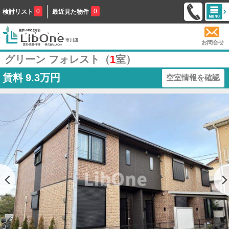
0
0
検討リスト
最近見た物件
お問合せ
グリーン フォレスト（
1
室）
賃料
9.3万円
空室情報を確認