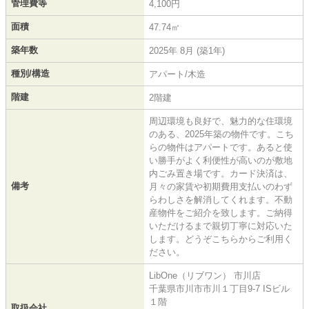
管理費等
4,100円
面積
47.74㎡
築年数
2025年 8月 (築1年)
種別/構造
アパート/木造
階建
2階建
周辺環境も良好で、魅力的な住環境
のある、2025年築の物件です。こち
らの物件はアパートです。あると使
い勝手がよく利便性が高いのが敷地
内ごみ置き場です。カード決済は、
備考
月々の家賃や初期費用支払いのわず
らわしさを解消してくれます。不動
産物件をご紹介を致します。ご納得
いただけるまで親切丁寧に対応いた
します。どうぞこちらからご利用く
ださい。
LibOne（リブワン） 市川店
千葉県市川市市川１丁目9-7 ISビル
１階
取扱会社