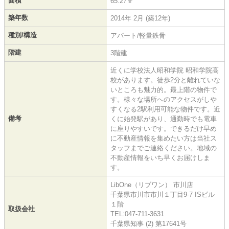
面積
65.27㎡
築年数
2014年 2月 (築12年)
種別/構造
アパート/軽量鉄骨
階建
3階建
近くに学校法人昭和学院 昭和学院高
校があります。徒歩2分と離れていな
いところも魅力的。最上階の物件で
す。様々な場所へのアクセスがしや
すくなる2駅利用可能な物件です。近
備考
くに始発駅があり、通勤時でも電車
に座りやすいです。できるだけ早め
に不動産情報を集めたい方は当社ス
タッフまでご連絡ください。地域の
不動産情報をいち早くお届けしま
す。
LibOne（リブワン） 市川店
千葉県市川市市川１丁目9-7 ISビル
１階
取扱会社
TEL:047-711-3631
千葉県知事 (2) 第17641号