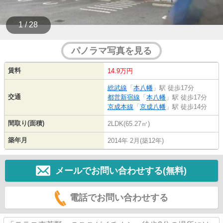
1 / 28
パノラマ写真を見る
賃料
14.9万円
総武線
「
本八幡
」駅 徒歩17分
交通
都営新宿線
「
本八幡
」駅 徒歩17分
京成本線
「
京成八幡
」駅 徒歩14分
間取り(面積)
2LDK(65.27㎡)
築年月
2014年 2月(築12年)
メールでお問い合わせする(無料)
電話でお問い合わせする