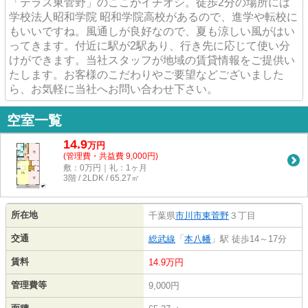
「テラス東菅野」のここがイチオシ。徒歩2分の場所には
学校法人昭和学院 昭和学院高校があるので、進学や転校に
もいいですね。風通しが良好なので、夏も涼しい風がはい
ってきます。付近に駅が2駅あり、行き先に応じて使い分
けができます。当社スタッフが地域の賃貸情報をご提供い
たします。お客様のこだわりやご要望などございました
ら、お気軽に当社へお問い合わせ下さい。
空室一覧
14.9
万
円
(管理費・共益費 9,000円)
敷：0万円｜礼：1ヶ月
3階 / 2LDK / 65.27㎡
所在地
千葉県
市川市
東菅野
３丁目
交通
総武線
「
本八幡
」駅 徒歩14～17分
賃料
14.9万円
管理費等
9,000円