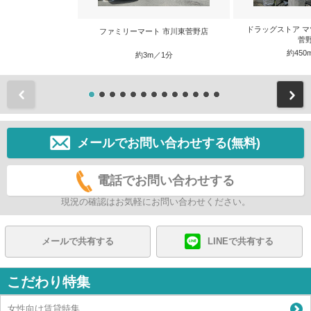
ドラッグストア マ
ファミリーマート 市川東菅野店
菅
約450
約3m／1分
前
メールでお問い合わせする(無料)
電話でお問い合わせする
現況の確認はお気軽にお問い合わせください。
メールで共有する
LINEで共有する
こだわり特集
女性向け賃貸特集