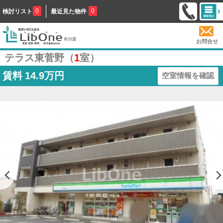
0
0
検討リスト
最近見た物件
お問合せ
テラス東菅野（
1
室）
賃料
14.9万円
空室情報を確認