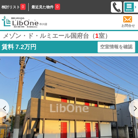
0
0
検討リスト
最近見た物件
お問合せ
メゾン・ド・ルミエール国府台（
1
室）
賃料
7.2万円
空室情報を確認