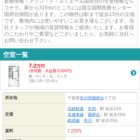
新着情報：メゾン・ド・ルミエール国府台の空室情報なら
コチラ。家から315mのところには国立国際医療センター
国府台病院があります。この物件は駅まで徒歩13分の立地
です。敷地内には使いやすいごみ置き場もございます。当
社スタッフが地域の賃貸情報をご提供いたします。お客様
のこだわりやご要望などございましたら、お気軽に当社へ
お問い合わせ下さい。
空室一覧
7.2
万
円
(管理費・共益費 5,000円)
敷：0ヶ月｜礼：0ヶ月
2階 / 1R / 25.40㎡
所在地
千葉県
市川市
国府台
５丁目
北総鉄道
「
矢切
」駅 徒歩13分
交通
京成本線
「
国府台
」駅 徒歩19分
総武線
「
市川
」駅 徒歩33分
賃料
7.2万円