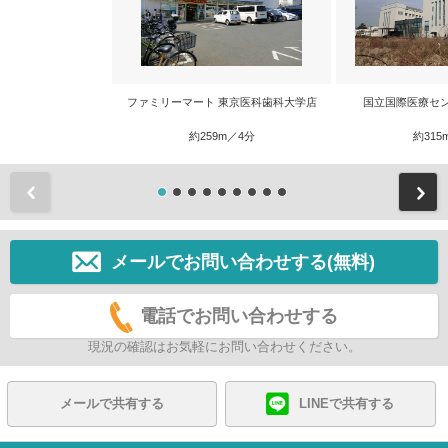
ファミリーマート 東京医科歯科大学店
国立国際医療セ
約259m／4分
約315
前
メールでお問い合わせする(無料)
電話でお問い合わせする
現況の確認はお気軽にお問い合わせください。
メールで共有する
LINEで共有する