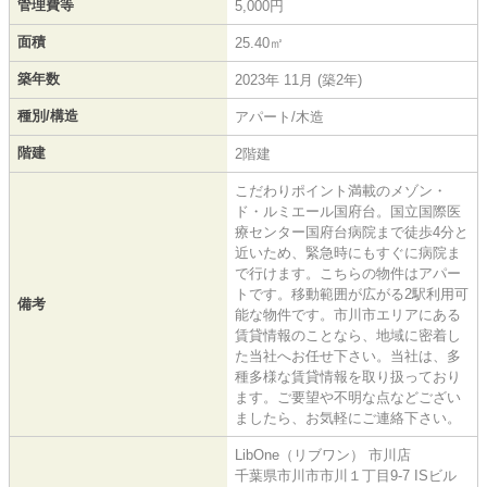
管理費等
5,000円
面積
25.40㎡
築年数
2023年 11月 (築2年)
種別/構造
アパート/木造
階建
2階建
こだわりポイント満載のメゾン・
ド・ルミエール国府台。国立国際医
療センター国府台病院まで徒歩4分と
近いため、緊急時にもすぐに病院ま
で行けます。こちらの物件はアパー
トです。移動範囲が広がる2駅利用可
備考
能な物件です。市川市エリアにある
賃貸情報のことなら、地域に密着し
た当社へお任せ下さい。当社は、多
種多様な賃貸情報を取り扱っており
ます。ご要望や不明な点などござい
ましたら、お気軽にご連絡下さい。
LibOne（リブワン） 市川店
千葉県市川市市川１丁目9-7 ISビル