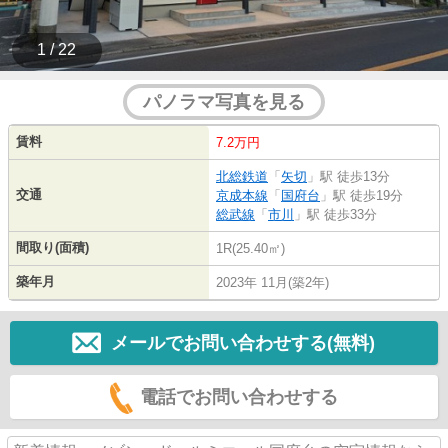
1 / 22
パノラマ写真を見る
賃料
7.2万円
北総鉄道
「
矢切
」駅 徒歩13分
交通
京成本線
「
国府台
」駅 徒歩19分
総武線
「
市川
」駅 徒歩33分
間取り(面積)
1R(25.40㎡)
築年月
2023年 11月(築2年)
メールでお問い合わせする(無料)
電話でお問い合わせする