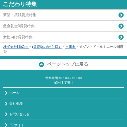
こだわり特集
新築・築浅賃貸特集
敷金礼金0賃貸特集
女性向け賃貸特集
株式会社LibOne
>
(賃貸)地域から探す
>
市川市
>
メゾン・ド・ルミエール国府
台
ページトップに戻る
営業時間:10：00～19：00
定休日:水曜日
ホーム
会社概要
お問い合わせ
PCサイト