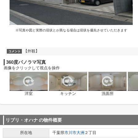
※写真や図と実際の現状とが異なる場合は現状を優先させていただきます
【外観】
コメント
360度パノラマ写真
画像をクリックして視点を操作
洋室
キッチン
洗面所
リブリ・オハナ
の物件概要
所在地
千葉県
市川市
大洲
２丁目