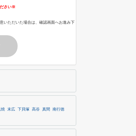
ださい※
意いただいた場合は、確認画面へお進み下
す
塩焼
末広
下貝塚
高谷
真間
南行徳