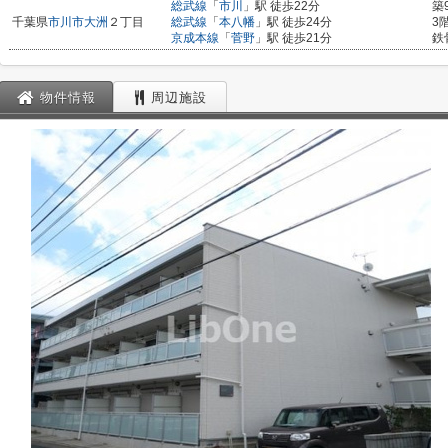
総武線
「
市川
」駅 徒歩22分
築
千葉県
市川市
大洲
２丁目
総武線
「
本八幡
」駅 徒歩24分
3
京成本線
「
菅野
」駅 徒歩21分
鉄
物件情報
周辺施設