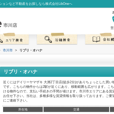
ョンなど不動産をお探しなら株式会社LibOneへ
営
>
市川市
>
リブリ・オハナ
リブリ・オハナ
近くにはデイリーヤマザキ 大洲2丁目店(徒歩2分)がありちょっとした買
です。こちらの物件からは2駅が近くにあり、移動範囲も広がります。こ
ける物件なので、支払い手続きの手間が省けます。市川市エリアにある賃
お任せ下さい。当社は、多種多様な賃貸情報を取り扱っております。ご要
にご連絡下さい。
所在地
交通