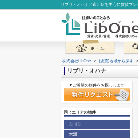
リブリ・オハナ／市川駅を中心に賃貸マンシ
株式会社LibOne
>
(賃貸)地域から探す
リブリ・オハナ
▼ご希望の物件をお探しします
同じエリアの物件
市川市
大洲