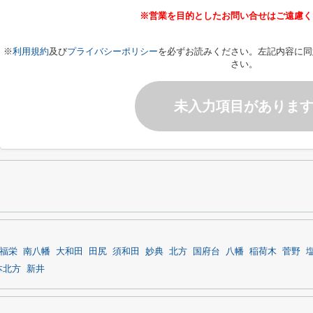
※営業を目的としたお問い合せはご遠慮く
※
利用規約
及び
プライバシーポリシー
を必ずお読みください。左記内容に同
さい。
未入力項目がありま
福栄
南八幡
大和田
田尻
須和田
妙典
北方
国府台
八幡
稲荷木
菅野
本北方
新井