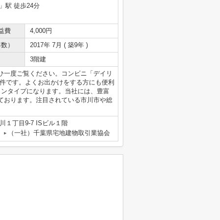
」駅 徒歩24分
益費
4,000円
年数）
2017年 7月 ( 築9年 )
3階建
ひ一度ご覧ください。コンビニ「デイリ
る物件です。よくお出かけをする方にも便利
ョンタイプになります。当社には、豊富
ております。注目されている市川市や総
１丁目9-7 ISビル１階
（一社）千葉県宅地建物取引業協会