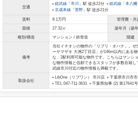
総武線
「
市川
」駅 徒歩22分
総武線
「
本八幡
交通
京成本線
「
菅野
」駅 徒歩21分
賃料
8.1万円
管理費・共
面積
27.32㎡
築年月（築
種別/構造
マンション / 鉄骨造
階建
当社イチオシの物件の「リブリ・オハナ」。ぜ
ーヤマザキ 大洲2丁目店」が146m以内にあ
備考
な、2駅利用可能な物件です。こちらはマンシ
な物件情報と信頼できるスタッフが多数在籍し
武線市川付近の物件情報も満載です。
LibOne（リブワン） 市川店
千葉県市川市市川
取扱会社
TEL:047-711-3631
千葉県知事 (2) 第17641号