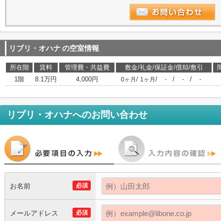
リブリ・オハナ
の空室情報
所在階
賃料
管理費・共益費
敷金/礼金/保証金/償却/敷引
1階
8.1万円
4,000円
/
/
/
/
0ヶ月
1ヶ月
-
-
-
リブリ・オハナ
へのお問い合わせ
お名前
必須
メールアドレス
必須