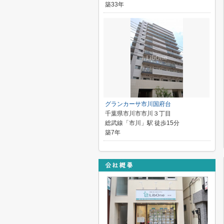
築33年
グランカーサ市川国府台
千葉県市川市市川３丁目
総武線「市川」駅 徒歩15分
築7年