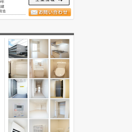
9年
階建
骨造