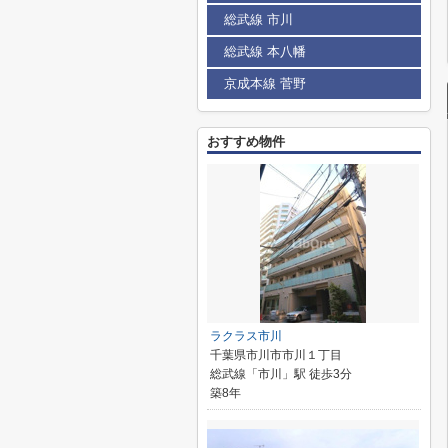
総武線 市川
総武線 本八幡
京成本線 菅野
おすすめ物件
ラクラス市川
千葉県市川市市川１丁目
総武線「市川」駅 徒歩3分
築8年