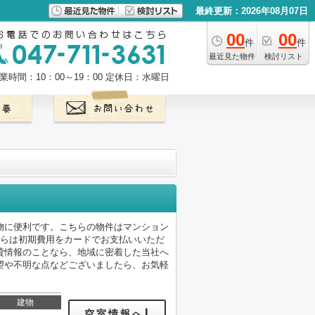
最終更新：2026年08月07日
00
00
件
件
最近見た物件
検討リスト
業時間：10：00～19：00
定休日：水曜日
い物に便利です。こちらの物件はマンション
ちらは初期費用をカードでお支払いいただ
貸情報のことなら、地域に密着した当社へ
望や不明な点などございましたら、お気軽
建物
空室情報へ