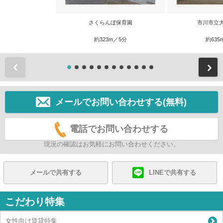
さくらんぼ保育園
市川市立
約323m／5分
約635
前
メールでお問い合わせする(無料)
電話でお問い合わせする
現況の確認はお気軽にお問い合わせください。
メールで共有する
LINEで共有する
こだわり特集
女性向け賃貸特集