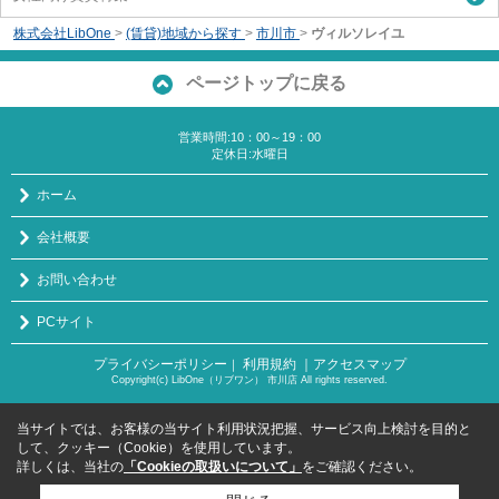
株式会社LibOne
>
(賃貸)地域から探す
>
市川市
>
ヴィルソレイユ
ページトップに戻る
営業時間:10：00～19：00
定休日:水曜日
ホーム
会社概要
お問い合わせ
PCサイト
プライバシーポリシー
利用規約
｜アクセスマップ
｜
Copyright(c) LibOne（リブワン） 市川店 All rights reserved.
当サイトでは、お客様の当サイト利用状況把握、サービス向上検討を目的と
して、クッキー（Cookie）を使用しています。
詳しくは、当社の
「Cookieの取扱いについて」
をご確認ください。