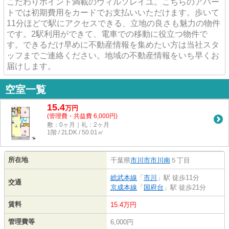
こだわりポイント満載のヴィルソレイユ。こちらのアパー
トでは初期費用をカードでお支払いいただけます。歩いて
11分ほどで駅にアクセスできる、立地の良さも魅力の物件
です。2駅利用ができて、電車での移動に役立つ物件で
す。できるだけ早めに不動産情報を集めたい方は当社スタ
ッフまでご連絡ください。地域の不動産情報をいち早くお
届けします。
空室一覧
15.4
万
円
(管理費・共益費 6,000円)
敷：0ヶ月｜礼：2ヶ月
1階 / 2LDK / 50.01㎡
所在地
千葉県
市川市
市川南
５丁目
総武本線
「
市川
」駅 徒歩11分
交通
京成本線
「
国府台
」駅 徒歩21分
賃料
15.4万円
管理費等
6,000円