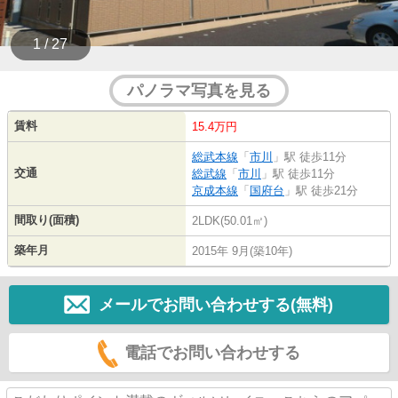
1 / 27
パノラマ写真を見る
賃料
15.4万円
総武本線
「
市川
」駅 徒歩11分
交通
総武線
「
市川
」駅 徒歩11分
京成本線
「
国府台
」駅 徒歩21分
間取り(面積)
2LDK(50.01㎡)
築年月
2015年 9月(築10年)
メールでお問い合わせする(無料)
電話でお問い合わせする