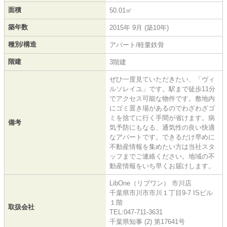
面積
50.01㎡
築年数
2015年 9月 (築10年)
種別/構造
アパート/軽量鉄骨
階建
3階建
ぜひ一度見ていただきたい、「ヴィ
ルソレイユ」です。駅まで徒歩11分
でアクセス可能な物件です。敷地内
にゴミ置き場があるのでわざわざゴ
ミを捨てに行く手間が省けます。病
備考
気予防にもなる、通気性の良い快適
なアパートです。できるだけ早めに
不動産情報を集めたい方は当社スタ
ッフまでご連絡ください。地域の不
動産情報をいち早くお届けします。
LibOne（リブワン） 市川店
千葉県市川市市川１丁目9-7 ISビル
１階
取扱会社
TEL:047-711-3631
千葉県知事 (2) 第17641号