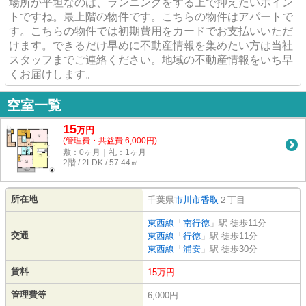
場所が平坦なのは、ランニングをする上で抑えたいポイン
トですね。最上階の物件です。こちらの物件はアパートで
す。こちらの物件では初期費用をカードでお支払いいただ
けます。できるだけ早めに不動産情報を集めたい方は当社
スタッフまでご連絡ください。地域の不動産情報をいち早
くお届けします。
空室一覧
15
万
円
(管理費・共益費 6,000円)
敷：0ヶ月｜礼：1ヶ月
2階 / 2LDK / 57.44㎡
所在地
千葉県
市川市
香取
２丁目
東西線
「
南行徳
」駅 徒歩11分
交通
東西線
「
行徳
」駅 徒歩11分
東西線
「
浦安
」駅 徒歩30分
賃料
15万円
管理費等
6,000円