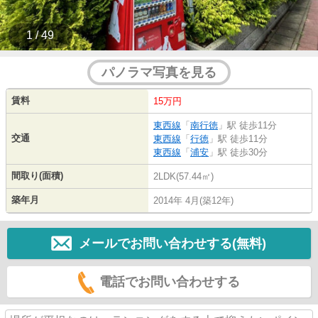
1 / 49
パノラマ写真を見る
賃料
15万円
東西線
「
南行徳
」駅 徒歩11分
交通
東西線
「
行徳
」駅 徒歩11分
東西線
「
浦安
」駅 徒歩30分
間取り(面積)
2LDK(57.44㎡)
築年月
2014年 4月(築12年)
メールでお問い合わせする(無料)
電話でお問い合わせする