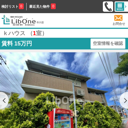
0
0
検討リスト
最近見た物件
お問合せ
ｋハウス （
1
室）
賃料
15万円
空室情報を確認