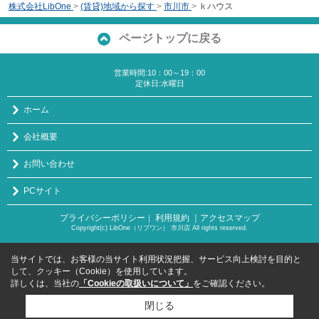
株式会社LibOne
>
(賃貸)地域から探す
>
市川市
>
ｋハウス
ページトップに戻る
営業時間:10：00～19：00
定休日:水曜日
ホーム
会社概要
お問い合わせ
PCサイト
プライバシーポリシー
利用規約
｜アクセスマップ
｜
Copyright(c) LibOne（リブワン） 市川店 All rights reserved.
当サイトでは、お客様の当サイト利用状況把握、サービス向上検討を目的と
して、クッキー（Cookie）を使用しています。
詳しくは、当社の
「Cookieの取扱いについて」
をご確認ください。
閉じる