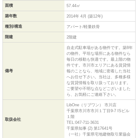
面積
57.44㎡
築年数
2014年 4月 (築12年)
種別/構造
アパート/軽量鉄骨
階建
2階建
自走式駐車場がある物件です。築8年
の物件。平坦な場所にある物件なら
毎日の移動も快適です。最上階の物
件です。市川市エリアにある賃貸情
備考
報のことなら、地域に密着した当社
へお任せ下さい。当社は、多種多様
な賃貸情報を取り扱っております。
ご要望や不明な点などございました
ら、お気軽にご連絡下さい。
LibOne（リブワン） 市川店
千葉県市川市市川１丁目9-7 ISビル
１階
取扱会社
TEL:047-711-3631
千葉県知事 (2) 第17641号
（一社）千葉県宅地建物取引業協会