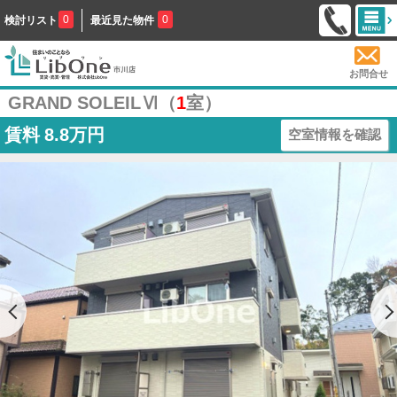
0
0
検討リスト
最近見た物件
お問合せ
GRAND SOLEILⅥ（
1
室）
賃料
8.8万円
空室情報を確認