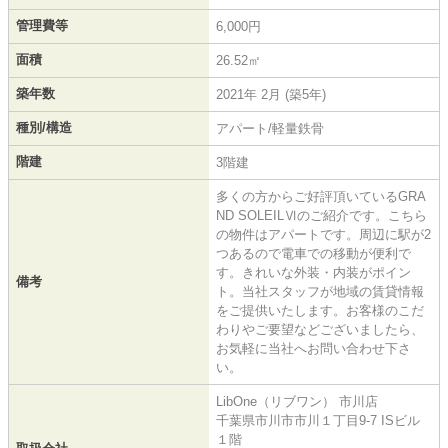
管理費等
6,000円
面積
26.52㎡
築年数
2021年 2月 (築5年)
種別/構造
アパート/軽量鉄骨
階建
3階建
多くの方からご好評頂いているGRA
ND SOLEILⅥのご紹介です。こちら
の物件はアパートです。周辺に駅が2
つあるので電車での移動が便利で
す。きれいな外装・内装がポイン
備考
ト。当社スタッフが地域の賃貸情報
をご提供いたします。お客様のこだ
わりやご要望などございましたら、
お気軽に当社へお問い合わせ下さ
い。
LibOne（リブワン） 市川店
千葉県市川市市川１丁目9-7 ISビル
１階