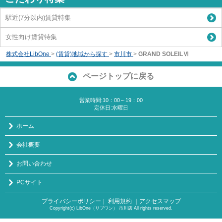
駅近(7分以内)賃貸特集
女性向け賃貸特集
株式会社LibOne
>
(賃貸)地域から探す
>
市川市
>
GRAND SOLEILⅥ
ページトップに戻る
営業時間:10：00～19：00
定休日:水曜日
ホーム
会社概要
お問い合わせ
PCサイト
プライバシーポリシー
利用規約
｜アクセスマップ
｜
Copyright(c) LibOne（リブワン） 市川店 All rights reserved.