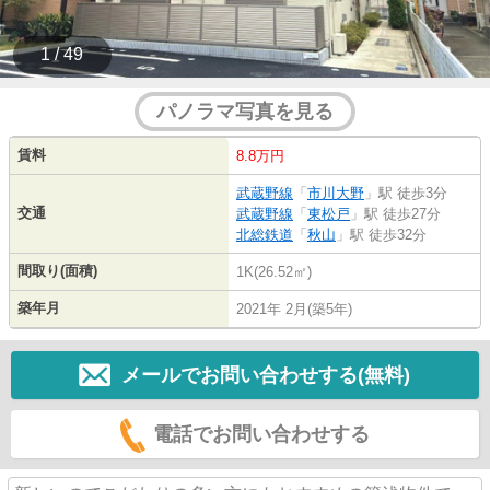
1 / 49
パノラマ写真を見る
賃料
8.8万円
武蔵野線
「
市川大野
」駅 徒歩3分
交通
武蔵野線
「
東松戸
」駅 徒歩27分
北総鉄道
「
秋山
」駅 徒歩32分
間取り(面積)
1K(26.52㎡)
築年月
2021年 2月(築5年)
メールでお問い合わせする(無料)
電話でお問い合わせする