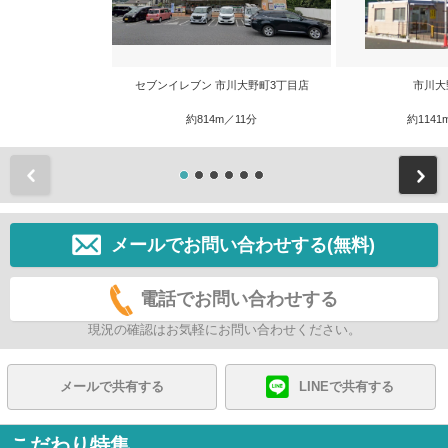
セブンイレブン 市川大野町3丁目店
市川大
約814m／11分
約1141
前
メールでお問い合わせする(無料)
電話でお問い合わせする
現況の確認はお気軽にお問い合わせください。
メールで共有する
LINEで共有する
こだわり特集