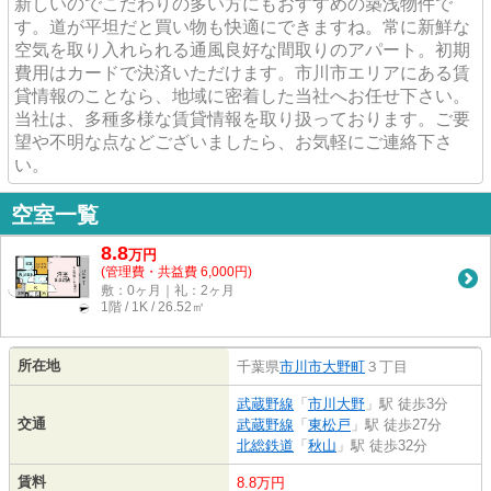
新しいのでこだわりの多い方にもおすすめの築浅物件で
す。道が平坦だと買い物も快適にできますね。常に新鮮な
空気を取り入れられる通風良好な間取りのアパート。初期
費用はカードで決済いただけます。市川市エリアにある賃
貸情報のことなら、地域に密着した当社へお任せ下さい。
当社は、多種多様な賃貸情報を取り扱っております。ご要
望や不明な点などございましたら、お気軽にご連絡下さ
い。
空室一覧
8.8
万
円
(管理費・共益費 6,000円)
敷：0ヶ月｜礼：2ヶ月
1階 / 1K / 26.52㎡
所在地
千葉県
市川市
大野町
３丁目
武蔵野線
「
市川大野
」駅 徒歩3分
交通
武蔵野線
「
東松戸
」駅 徒歩27分
北総鉄道
「
秋山
」駅 徒歩32分
賃料
8.8万円