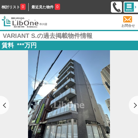
0
0
検討リスト
最近見た物件
お問合せ
VARIANT S.の過去掲載物件情報
賃料
***
万円