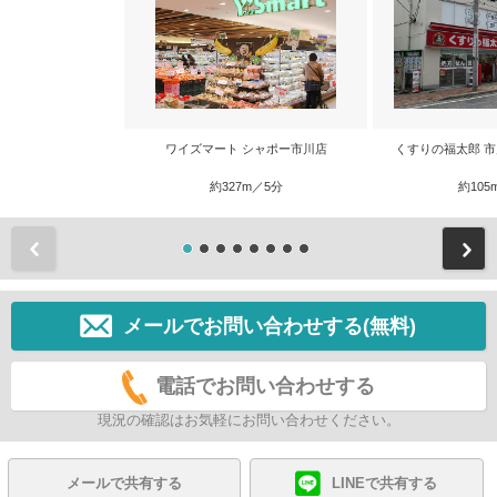
ワイズマート シャポー市川店
くすりの福太郎 
約327m／5分
約105
前
メールでお問い合わせする(無料)
電話でお問い合わせする
現況の確認はお気軽にお問い合わせください。
メールで共有する
LINEで共有する