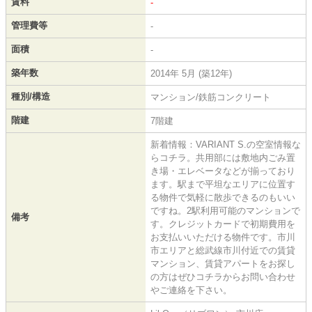
賃料
-
管理費等
-
面積
-
築年数
2014年 5月 (築12年)
種別/構造
マンション/鉄筋コンクリート
階建
7階建
新着情報：VARIANT S.の空室情報な
らコチラ。共用部には敷地内ごみ置
き場・エレベータなどが揃っており
ます。駅まで平坦なエリアに位置す
る物件で気軽に散歩できるのもいい
ですね。2駅利用可能のマンションで
備考
す。クレジットカードで初期費用を
お支払いいただける物件です。市川
市エリアと総武線市川付近での賃貸
マンション、賃貸アパートをお探し
の方はぜひコチラからお問い合わせ
やご連絡を下さい。