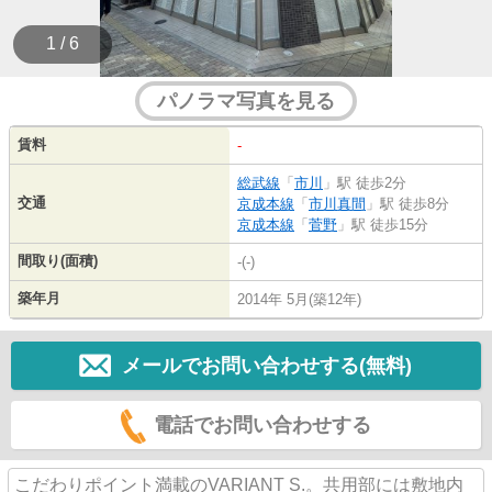
1 / 6
パノラマ写真を見る
賃料
-
総武線
「
市川
」駅 徒歩2分
交通
京成本線
「
市川真間
」駅 徒歩8分
京成本線
「
菅野
」駅 徒歩15分
間取り(面積)
-(-)
築年月
2014年 5月(築12年)
メールでお問い合わせする(無料)
電話でお問い合わせする
こだわりポイント満載のVARIANT S.。共用部には敷地内