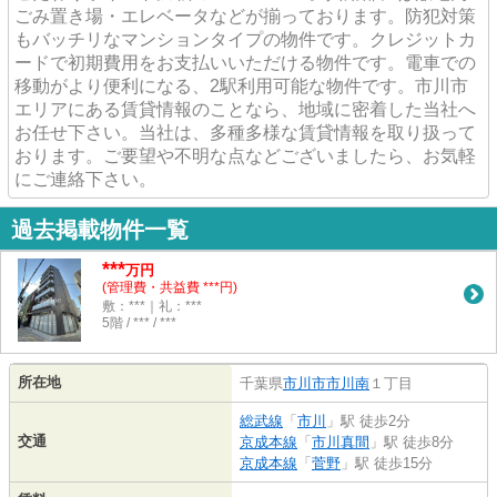
ごみ置き場・エレベータなどが揃っております。防犯対策
もバッチリなマンションタイプの物件です。クレジットカ
ードで初期費用をお支払いいただける物件です。電車での
移動がより便利になる、2駅利用可能な物件です。市川市
エリアにある賃貸情報のことなら、地域に密着した当社へ
お任せ下さい。当社は、多種多様な賃貸情報を取り扱って
おります。ご要望や不明な点などございましたら、お気軽
にご連絡下さい。
過去掲載物件一覧
***
万円
(管理費・共益費 ***円)
敷：***｜礼：***
5階 / *** / ***
所在地
千葉県
市川市
市川南
１丁目
総武線
「
市川
」駅 徒歩2分
交通
京成本線
「
市川真間
」駅 徒歩8分
京成本線
「
菅野
」駅 徒歩15分