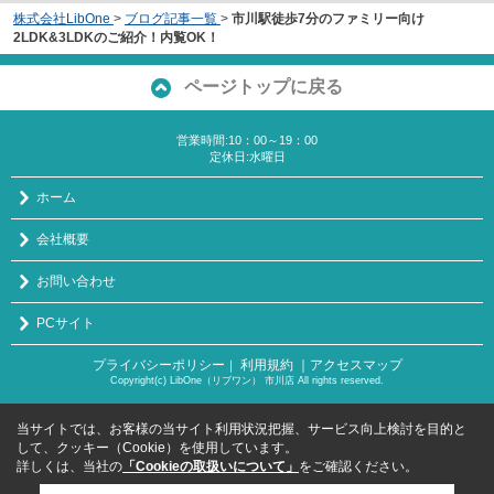
株式会社LibOne
>
ブログ記事一覧
>
市川駅徒歩7分のファミリー向け
2LDK&3LDKのご紹介！内覧OK！
ページトップに戻る
営業時間:10：00～19：00
定休日:水曜日
ホーム
会社概要
お問い合わせ
PCサイト
プライバシーポリシー
利用規約
｜アクセスマップ
｜
Copyright(c) LibOne（リブワン） 市川店 All rights reserved.
当サイトでは、お客様の当サイト利用状況把握、サービス向上検討を目的と
して、クッキー（Cookie）を使用しています。
詳しくは、当社の
「Cookieの取扱いについて」
をご確認ください。