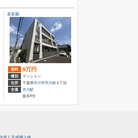
喜多園
9万円
賃料
種別
マンション
住所
千葉県
市川市
市川南
４丁目
交通
市川駅
徒歩8分
鉄道
/
京成押上線