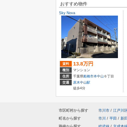
おすすめ物件
Sky Nova
13.8万円
賃料
種別
マンション
住所
千葉県
船橋市
本中山
６丁目
交通
原木中山駅
徒歩4分
市区町村から探す
市川市
/
江戸川
町名から探す
市川
/
平田
/
新
路線から探す
総武線
/
京成本