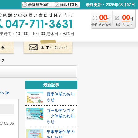
最終更新：2026年08月07日
00
00
件
件
最近見た物件
検討リスト
業時間：10：00～19：00
定休日：水曜日
 ２
最新記事
へ ≫
夏季休業のお知
らせ
ゴールデンウィ
ーク休業のお知
らせ
23-03-05
年末年始休業の
おしらせ