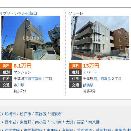
リブリ・いちかわ新田
ソラーレ
8.1万円
13万円
賃料
賃料
種別
マンション
種別
アパート
住所
千葉県
市川市
新田
４丁目
住所
千葉県
市川市
富浜
２丁目
交通
市川駅
交通
妙典駅
徒歩7分
徒歩3分
区
/
船橋市
/
松戸市
/
葛飾区
/
浦安市
田
/
西小岩
/
東菅野
/
南小岩
/
市川南
/
大洲
/
福栄
/
南八幡
線
/
総武本線
/
都営新宿線
/
東西線
/
京葉線
/
北総鉄道
/
武蔵野線
/
東葉高速