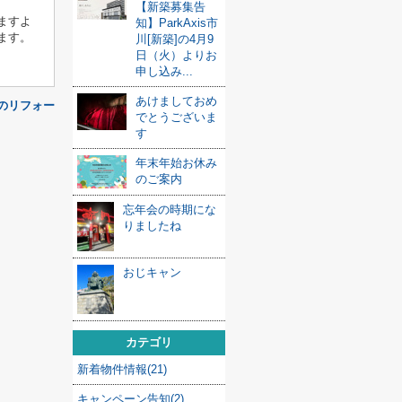
【新築募集告
ますよ
知】ParkAxis市
ます。
川[新築]の4月9
日（火）よりお
申し込み...
あけましておめ
Kのリフォー
でとうございま
す
年末年始お休み
のご案内
忘年会の時期にな
りましたね
おじキャン
カテゴリ
新着物件情報(21)
キャンペーン告知(2)