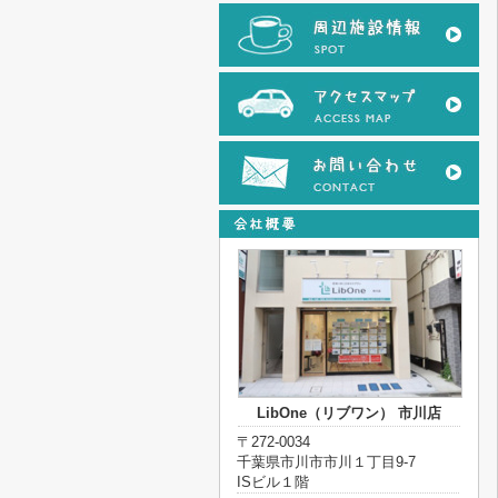
LibOne（リブワン） 市川店
〒272-0034
千葉県市川市市川１丁目9-7
ISビル１階