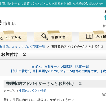
市川駅を中心に賃貸マンションなど不動産をお探しなら株式会社LibOneへ
営
） 市川店のスタッフブログ記事一覧
>
整理収納アドバイザーさんとお片付け
とお片付け ２
記事一覧
≪ 前へ｜市川ラーメン探索記
【市川市菅野5丁目】綺麗な2DKのリフォーム物件のご紹介です。｜次
整理収納アドバイザーさんとお片付け ２
カテゴリ：
生活のお役立ち情報
20
新しい生活に向けてのご準備はいかがでしょうか？