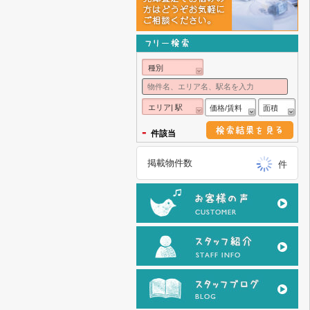
種別
エリア| 駅
価格/賃料
面積
-
件該当
掲載物件数
件