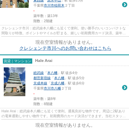
東西線
「
原木中山
」駅 徒歩25分
千葉県
市川市
稲荷木
２丁目
-
築年数：築13年
階数：2階建
クレシェンテ市川：総武線本八幡にも近くて便利。使い勝手のいいコンパクトな
間取りが特徴。ポイントやマイルが貯まる、嬉しい初期費用カード決済。築年数
にもこだわりのある方、コチ...
現在空室情報がありません。
クレシェンテ市川へのお問い合わせはこちら
Hale Arai
賃貸｜マンション
総武線
「
本八幡
」駅 徒歩4分
都営新宿線
「
本八幡
」駅 徒歩5分
京成本線
「
京成八幡
」駅 徒歩6分
千葉県
市川市
八幡
２丁目
-
築年数：築8年
階数：8階建
Hale Arai：総武線本八幡にも近くて便利。通風良好な物件です。周辺に2駅あり
の電車通勤しやすい物件です。初期費用のカード決済ができます。当社スタッフ
が地域の賃貸情報をご提供い...
現在空室情報がありません。