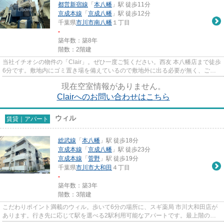
都営新宿線
「
本八幡
」駅 徒歩11分
京成本線
「
京成八幡
」駅 徒歩12分
千葉県
市川市
南八幡
１丁目
-
築年数：築8年
階数：2階建
当社イチオシの物件の「Clair」。ぜひ一度ご覧ください。西友 本八幡店まで徒歩
6分です。敷地内にゴミ置き場を備えているので敷地外に出る必要が無く、ごみ
出しが短時間で終わります。...
現在空室情報がありません。
Clairへのお問い合わせはこちら
ウィル
賃貸｜アパート
総武線
「
本八幡
」駅 徒歩18分
京成本線
「
京成八幡
」駅 徒歩23分
京成本線
「
菅野
」駅 徒歩19分
千葉県
市川市
大和田
４丁目
-
築年数：築3年
階数：3階建
こだわりポイント満載のウィル。歩いて6分の場所に、スギ薬局 市川大和田店が
あります。行き先に応じて駅を選べる2駅利用可能なアパートです。最上階の物
件です。できるだけ早めに不動...