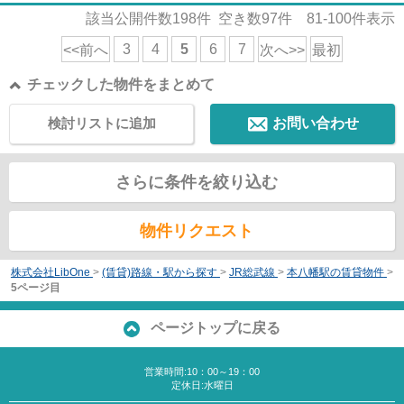
該当公開件数
198
件 空き数
97
件
81-100
件表示
3
4
5
6
7
<<前へ
次へ>>
最初
チェックした物件をまとめて
検討リストに追加
お問い合わせ
さらに条件を絞り込む
物件リクエスト
株式会社LibOne
>
(賃貸)路線・駅から探す
>
JR総武線
>
本八幡駅の賃貸物件
>
5ページ目
ページトップに戻る
営業時間:10：00～19：00
定休日:水曜日