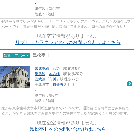
-
築年数：築12年
階数：2階建
ぜひ一度見ていただきたい、「リブリ・ガラクシアス」です。こちらの物件はア
パートです。道が平坦だと買い物も快適にできますね。周囲の建物が少ないリバ
ーサイドで、見渡しの良い景...
現在空室情報がありません。
リブリ・ガラクシアスへのお問い合わせはこちら
黒松亭Ⅱ
賃貸｜アパート
京成本線
「
菅野
」駅 徒歩8分
総武線
「
本八幡
」駅 徒歩20分
総武線
「
市川
」駅 徒歩22分
千葉県
市川市
菅野
３丁目
-
築年数：築7年
階数：2階建
家から東京歯科大学市川総合病院まで248mです。通勤前にも簡単にごみを捨て
ることができる敷地内ごみ置き場付きの物件です。始発駅近くだと朝の混雑する
時間でも電車に座りやすいです...
現在空室情報がありません。
黒松亭Ⅱへのお問い合わせはこちら