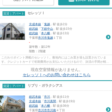
セレッソⅠ
賃貸｜アパート
京成本線
「
鬼越
」駅 徒歩2分
総武線
「
下総中山
」駅 徒歩15分
総武線
「
本八幡
」駅 徒歩13分
千葉県
市川市
鬼越
１丁目
-
築年数：築12年
階数：2階建
こだわりポイント満載のセレッソⅠ。敷地内にはごみ置き場も設置されていま
す。クレジットカードで初期費用がお支払いいただけるので、決済の手間が軽減
できます。自走式の駐車場がある...
現在空室情報がありません。
セレッソⅠへのお問い合わせはこちら
リブリ・ガラクシアス
賃貸｜アパート
総武本線
「
市川
」駅 徒歩11分
京成本線
「
市川真間
」駅 徒歩19分
総武線
「
本八幡
」駅 徒歩36分
千葉県
市川市
市川南
４丁目