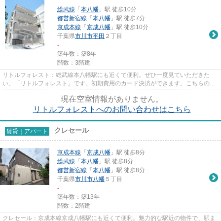
総武線
「
本八幡
」駅 徒歩10分
都営新宿線
「
本八幡
」駅 徒歩7分
京成本線
「
京成八幡
」駅 徒歩10分
千葉県
市川市
平田
２丁目
-
築年数：築8年
階数：3階建
リトルフォレスト：総武線本八幡駅にも近くて便利。ぜひ一度見ていただきた
い、「リトルフォレスト」です。初期費用のカード決済ができます。こちらの物
件はアパートです。できるだけ...
現在空室情報がありません。
リトルフォレストへのお問い合わせはこちら
クレセール
賃貸｜アパート
京成本線
「
京成八幡
」駅 徒歩8分
総武線
「
本八幡
」駅 徒歩8分
都営新宿線
「
本八幡
」駅 徒歩8分
千葉県
市川市
八幡
５丁目
-
築年数：築13年
階数：2階建
クレセール：京成本線京成八幡駅にも近くて便利。魅力的な駅近の物件で、駅ま