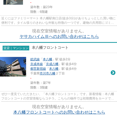
-
築年数：築23年
階数：6階建
近くにはファミリーマート 本八幡駅南口店(徒歩3分)がありちょっとした買い物に
便利です。タイル張りのきれいな外観も特徴の一つです。建物の共用部にゴミ置
き場があるので、外部の人...
現在空室情報がありません。
ヤサカハイムⅢへのお問い合わせはこちら
本八幡フロントコート
賃貸｜マンション
総武線
「
本八幡
」駅 徒歩2分
京成本線
「
京成八幡
」駅 徒歩4分
都営新宿線
「
本八幡
」駅 徒歩4分
千葉県
市川市
八幡
２丁目
-
築年数：築7年
階数：3階建
ぜひ一度見ていただきたい、「本八幡フロントコート」です。新着情報：本八幡
フロントコートの空室情報ならコチラ。こちらの物件では初期費用をカードでお
支払いいただけます。造りと...
現在空室情報がありません。
本八幡フロントコートへのお問い合わせはこちら