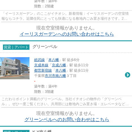
築年数：築8年
階数：2階建
「イーリスガーデン」のここがイチオシ。新着情報：イーリスガーデンの空室情
報ならコチラ。近隣住民にとっても快適になる敷地内ごみ置き場付きです。2駅
利用できる立地となっていて、...
現在空室情報がありません。
イーリスガーデンへのお問い合わせはこちら
グリーンベル
賃貸｜アパート
総武線
「
本八幡
」駅 徒歩6分
京成本線
「
京成八幡
」駅 徒歩11分
都営新宿線
「
本八幡
」駅 徒歩11分
千葉県
市川市
南八幡
３丁目
-
築年数：築4年
階数：3階建
こだわりポイント満載のグリーンベル。当社イチオシの物件の「グリーンベ
ル」。ぜひ一度ご覧ください。共用部には敷地内ごみ置き場・エレベータなどが
揃っております。令和4年築の物件...
現在空室情報がありません。
グリーンベルへのお問い合わせはこちら
K.Y南八幡