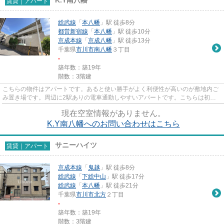
賃貸｜アパート
総武線
「
本八幡
」駅 徒歩8分
都営新宿線
「
本八幡
」駅 徒歩10分
京成本線
「
京成八幡
」駅 徒歩13分
千葉県
市川市
南八幡
３丁目
-
築年数：築19年
階数：3階建
こちらの物件はアパートです。あると使い勝手がよく利便性が高いのが敷地内ご
み置き場です。周辺に2駅ありの電車通勤しやすいアパートです。こちらは初期
費用をカードでお支払いいただ...
現在空室情報がありません。
K.Y南八幡へのお問い合わせはこちら
サニーハイツ
賃貸｜アパート
京成本線
「
鬼越
」駅 徒歩8分
総武線
「
下総中山
」駅 徒歩17分
総武線
「
本八幡
」駅 徒歩21分
千葉県
市川市
北方
２丁目
-
築年数：築19年
階数：3階建