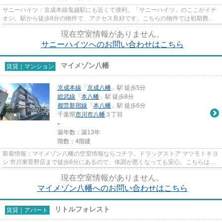
サニーハイツ：京成本線鬼越駅にも近くて便利。「サニーハイツ」のここがイチ
オシ。駅から徒歩8分の物件で、アクセス良好です。こちらの物件では初期費用
をカードでお支払いいただけま...
現在空室情報がありません。
サニーハイツへのお問い合わせはこちら
マイメゾン八幡
賃貸｜マンション
京成本線
「
京成八幡
」駅 徒歩5分
総武線
「
本八幡
」駅 徒歩8分
都営新宿線
「
本八幡
」駅 徒歩6分
千葉県
市川市
八幡
３丁目
-
築年数：築13年
階数：4階建
新着情報：マイメゾン八幡の空室情報ならコチラ。ドラッグストア マツモトキヨ
シ 市川東菅野店まで徒歩6分にあるので、体調が悪くなっても安心。こちらはマ
ンションタイプになります。...
現在空室情報がありません。
マイメゾン八幡へのお問い合わせはこちら
リトルフォレスト
賃貸｜アパート