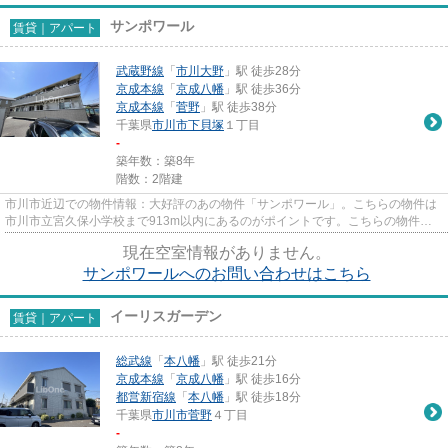
サンポワール
賃貸｜アパート
武蔵野線
「
市川大野
」駅 徒歩28分
京成本線
「
京成八幡
」駅 徒歩36分
京成本線
「
菅野
」駅 徒歩38分
千葉県
市川市
下貝塚
１丁目
-
築年数：築8年
階数：2階建
市川市近辺での物件情報：大好評のあの物件「サンポワール」。こちらの物件は
市川市立宮久保小学校まで913m以内にあるのがポイントです。こちらの物件は
アパートです。陽当りの良さが...
現在空室情報がありません。
サンポワールへのお問い合わせはこちら
イーリスガーデン
賃貸｜アパート
総武線
「
本八幡
」駅 徒歩21分
京成本線
「
京成八幡
」駅 徒歩16分
都営新宿線
「
本八幡
」駅 徒歩18分
千葉県
市川市
菅野
４丁目
-