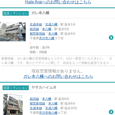
Hale Araiへのお問い合わせはこちら
ガレ本八幡
賃貸｜マンション
京成本線
「
京成八幡
」駅 徒歩1分
総武線
「
本八幡
」駅 徒歩5分
都営新宿線
「
本八幡
」駅 徒歩4分
千葉県
市川市
八幡
３丁目
-
築年数：築3年
階数：4階建
新着情報：ガレ本八幡の空室情報ならコチラ。ぜひ一度見ていただきたい、「ガ
レ本八幡」です。造りとデザインに関して、自信をもって情報を提供できるマン
ションです。日頃から電車を...
現在空室情報がありません。
ガレ本八幡へのお問い合わせはこちら
ヤサカハイムⅢ
賃貸｜マンション
総武線
「
本八幡
」駅 徒歩6分
都営新宿線
「
本八幡
」駅 徒歩6分
京成本線
「
京成八幡
」駅 徒歩10分
千葉県
市川市
南八幡
４丁目