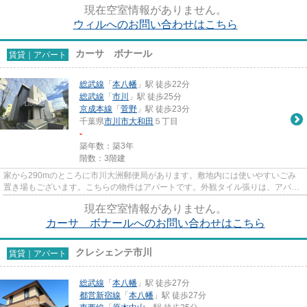
現在空室情報がありません。
ウィルへのお問い合わせはこちら
カーサ ボナール
賃貸｜アパート
総武線
「
本八幡
」駅 徒歩22分
総武線
「
市川
」駅 徒歩25分
京成本線
「
菅野
」駅 徒歩23分
千葉県
市川市
大和田
５丁目
-
築年数：築3年
階数：3階建
家から290mのところに市川大洲郵便局があります。敷地内には使いやすいごみ
置き場もございます。こちらの物件はアパートです。外観タイル張りは、アパー
トの骨組みを守るのにも役立ち...
現在空室情報がありません。
カーサ ボナールへのお問い合わせはこちら
クレシェンテ市川
賃貸｜アパート
総武線
「
本八幡
」駅 徒歩27分
都営新宿線
「
本八幡
」駅 徒歩27分