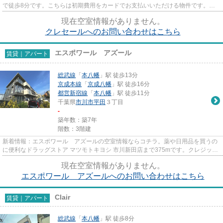
で徒歩8分です。こちらは初期費用をカードでお支払いいただける物件です。周
辺に2駅あるので電車通勤しや...
現在空室情報がありません。
クレセールへのお問い合わせはこちら
エスポワール アズール
賃貸｜アパート
総武線
「
本八幡
」駅 徒歩13分
京成本線
「
京成八幡
」駅 徒歩16分
都営新宿線
「
本八幡
」駅 徒歩11分
千葉県
市川市
平田
３丁目
-
築年数：築7年
階数：3階建
新着情報：エスポワール アズールの空室情報ならコチラ。薬や日用品を買うの
に便利なドラッグストア マツモトキヨシ 市川新田店まで375mです。クレジット
カードで初期費用がお支払い...
現在空室情報がありません。
エスポワール アズールへのお問い合わせはこちら
Clair
賃貸｜アパート
総武線
「
本八幡
」駅 徒歩8分