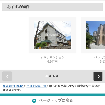
おすすめ物件
オキナマンション
ベレガ
6.9万円
6.
株式会社LibOne
>
ブログ記事一覧
>
ゆったりと暮らすなら緑豊かな中国分が
オススメです。
ページトップに戻る