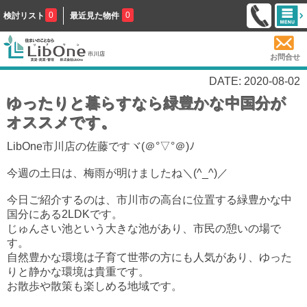
0
0
検討リスト
最近見た物件
お問合せ
DATE: 2020-08-02
ゆったりと暮らすなら緑豊かな中国分が
オススメです。
LibOne市川店の佐藤ですヾ(＠°▽°＠)ﾉ
今週の土日は、梅雨が明けましたね
＼(^_^)／
今日ご紹介するのは、市川市の高台に位置する緑豊かな中
国分にある2LDKです。
じゅんさい池という大きな池があり、市民の憩いの場で
す。
自然豊かな環境は子育て世帯の方にも人気があり、ゆった
りと静かな環境は貴重です。
お散歩や散策も楽しめる地域です。